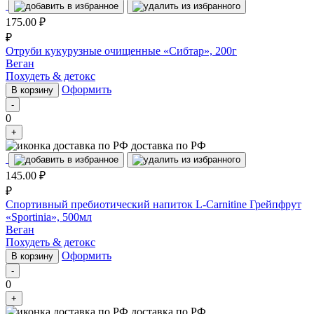
175.00
₽
₽
Отруби кукурузные очищенные «Сибтар», 200г
Веган
Похудеть & детокс
Оформить
В корзину
-
0
+
доставка по РФ
145.00
₽
₽
Спортивный пребиотический напиток L-Carnitine Грейпфрут
«Sportinia», 500мл
Веган
Похудеть & детокс
Оформить
В корзину
-
0
+
доставка по РФ