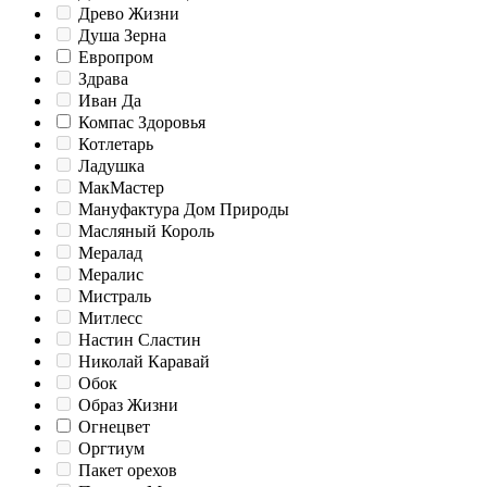
Древо Жизни
Душа Зерна
Европром
Здрава
Иван Да
Компас Здоровья
Котлетарь
Ладушка
МакМастер
Мануфактура Дом Природы
Масляный Король
Мералад
Мералис
Мистраль
Митлесс
Настин Сластин
Николай Каравай
Обок
Образ Жизни
Огнецвет
Оргтиум
Пакет орехов