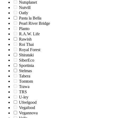
Nutsplanet
Nutvill
Oatly
Pasta la Bella
Pearl River Bridge
Planto
R.A.W. Life
Rawish
Roi Thai
Royal Forest
Shirataki
SiberEco
Sportinia
Stelmas
Tabera
Tomtom
Trawa
TRS
U-ley
Ufeelgood
Vegafood
Vegannova