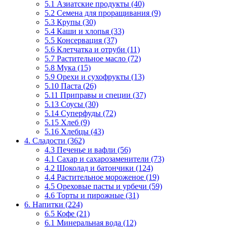
5.1 Азиатские продукты (40)
5.2 Семена для проращивания (9)
5.3 Крупы (30)
5.4 Каши и хлопья (33)
5.5 Консервация (37)
5.6 Клетчатка и отруби (11)
5.7 Растительное масло (72)
5.8 Мука (15)
5.9 Орехи и сухофрукты (13)
5.10 Паста (26)
5.11 Приправы и специи (37)
5.13 Соусы (30)
5.14 Суперфуды (72)
5.15 Хлеб (9)
5.16 Хлебцы (43)
4. Сладости (362)
4.3 Печенье и вафли (56)
4.1 Сахар и сахарозаменители (73)
4.2 Шоколад и батончики (124)
4.4 Растительное мороженое (19)
4.5 Ореховые пасты и урбечи (59)
4.6 Торты и пирожные (31)
6. Напитки (224)
6.5 Кофе (21)
6.1 Минеральная вода (12)