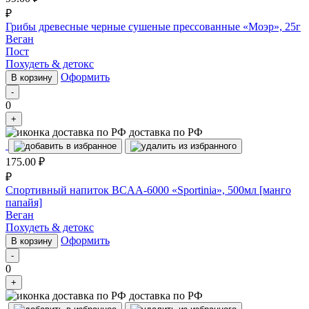
₽
Грибы древесные черные сушеные прессованные «Моэр», 25г
Веган
Пост
Похудеть & детокс
Оформить
В корзину
-
0
+
доставка по РФ
175.00
₽
₽
Спортивный напиток BCAA-6000 «Sportinia», 500мл [манго
папайя]
Веган
Похудеть & детокс
Оформить
В корзину
-
0
+
доставка по РФ