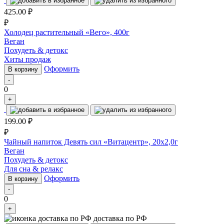
425.00
₽
₽
Холодец растительный «Вего», 400г
Веган
Похудеть & детокс
Хиты продаж
Оформить
В корзину
-
0
+
199.00
₽
₽
Чайный напиток Девять сил «Витацентр», 20х2,0г
Веган
Похудеть & детокс
Для сна & релакс
Оформить
В корзину
-
0
+
доставка по РФ