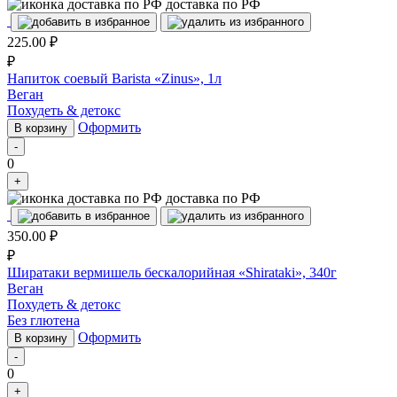
доставка по РФ
225.00
₽
₽
Напиток соевый Barista «Zinus», 1л
Веган
Похудеть & детокс
Оформить
В корзину
-
0
+
доставка по РФ
350.00
₽
₽
Ширатаки вермишель бескалорийная «Shirataki», 340г
Веган
Похудеть & детокс
Без глютена
Оформить
В корзину
-
0
+