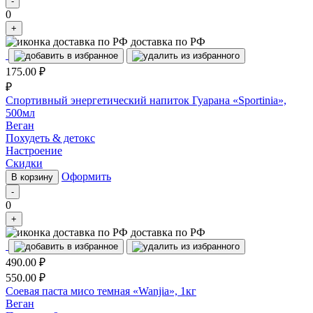
-
0
+
доставка по РФ
175.00
₽
₽
Спортивный энергетический напиток Гуарана «Sportinia»,
500мл
Веган
Похудеть & детокс
Настроение
Скидки
Оформить
В корзину
-
0
+
доставка по РФ
490.00
₽
550.00
₽
Соевая паста мисо темная «Wanjia», 1кг
Веган