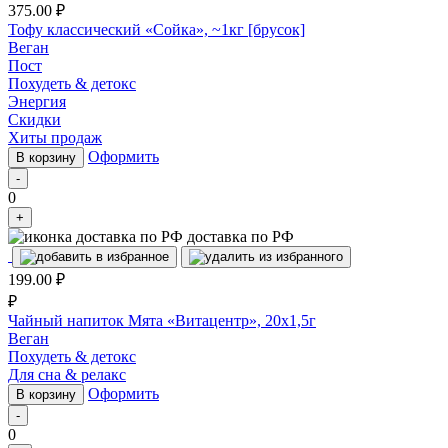
375.00
₽
Тофу классический «Сойка», ~1кг [брусок]
Веган
Пост
Похудеть & детокс
Энергия
Скидки
Хиты продаж
Оформить
В корзину
-
0
+
доставка по РФ
199.00
₽
₽
Чайный напиток Мята «Витацентр», 20x1,5г
Веган
Похудеть & детокс
Для сна & релакс
Оформить
В корзину
-
0