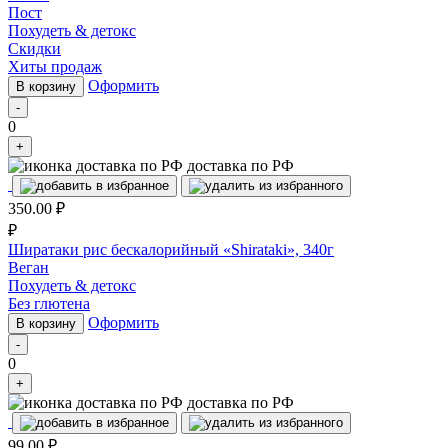
Пост
Похудеть & детокс
Скидки
Хиты продаж
Оформить
В корзину
-
0
+
доставка по РФ
350.00
₽
₽
Ширатаки рис бескалорийный «Shirataki», 340г
Веган
Похудеть & детокс
Без глютена
Оформить
В корзину
-
0
+
доставка по РФ
99.00
₽