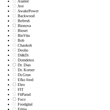
Asanee
Ave
AwakePower
Backwood
Befresh
Bionova
Bioset
BioVita
Bob
Chaokoh
Deolio
Di&Di
Domdetox
Dr. Dias
Dr. Korner
Dr.Grun
Efko food
Eleo
FIT
FitParad
Foco
Foodgital
Frima