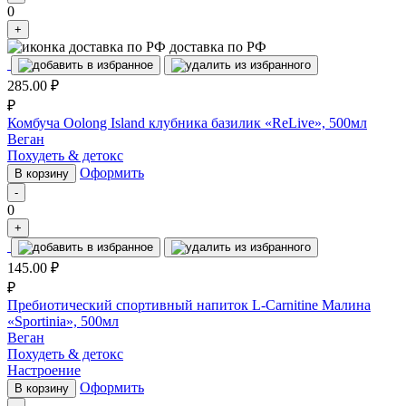
0
+
доставка по РФ
285.00
₽
₽
Комбуча Oolong Island клубника базилик «ReLive», 500мл
Веган
Похудеть & детокс
Оформить
В корзину
-
0
+
145.00
₽
₽
Пребиотический спортивный напиток L-Carnitine Малина
«Sportinia», 500мл
Веган
Похудеть & детокс
Настроение
Оформить
В корзину