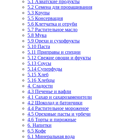
5.1 Азиатские продукты
5.2 Семена для проращивания
5.3 Крупы
5.5 Консервация
5.6 Клетчатка и отруби
5.7 Растительное масло
5.8 Мука
5.9 Орехи и сухофрукты
5.10 Паста
5.11 Приправы и специи
5.12 Свежие овощи и фрукты
5.13 Соусы
5.14 Суперфуды
5.15 Хлеб
5.16 Хлебцы
4. Сладости
4.3 Печенье и вафли
4.1 Сахар и сахарозаменители
4.2 Шоколад и батончики
4.4 Растительное мороженое
4.5 Ореховые пасты и урбечи
4.6 Торты и пирожные
6. Напитки
6.5 Кофе
6.1 Минеральная вода