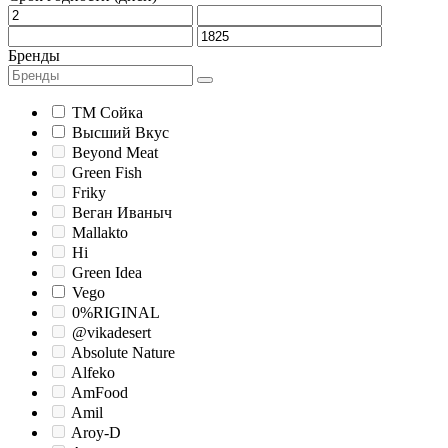
Бренды
ТМ Сойка
Высший Вкус
Beyond Meat
Green Fish
Friky
Веган Иваныч
Mallakto
Hi
Green Idea
Vego
0%RIGINAL
@vikadesert
Absolute Nature
Alfeko
AmFood
Amil
Aroy-D