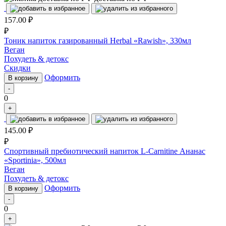
157.00
₽
₽
Тоник напиток газированный Herbal «Rawish», 330мл
Веган
Похудеть & детокс
Скидки
Оформить
В корзину
-
0
+
145.00
₽
₽
Спортивный пребиотический напиток L-Carnitine Ананас
«Sportinia», 500мл
Веган
Похудеть & детокс
Оформить
В корзину
-
0
+