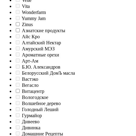
Velle
Vita
Wonderfarm
Yummy Jam
Zinus
Азиатские продукты
Айс Кро
Алтайский Нектар
Амурский МЭЗ
Ароматные орехи
Арт-Ам
Б.Ю. Александров
Белорусский ДомЪ масла
Вастэко
Вегасло
Витацентр
Вологодское
Волшебное дерево
Голодный Леший
Гурмайор
Дивеево
Дивинка
Домашние Рецепты