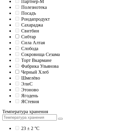
Партнер-М
Полезнотека
Посадъ
Рондапродукт
Сахараджа
Свитбин
Сибтар
Сила Алтая
Слобода
Сокровища Сезама
Торт Вкармане
Фабрика Ульянова
Черный Хлеб
Шмелёво
ЭлиС
Этоново
Ягодень
ЯСтевия
Температура хранения
23 ± 2 °C