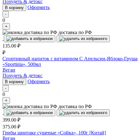
Похудеть & детокс
Оформить
В корзину
-
0
+
доставка по РФ
135.00
₽
₽
Спортивный напиток с витамином C Апельсин-Яблоко-Груша
«Sportinia», 500мл
Веган
Похудеть & детокс
Оформить
В корзину
-
0
+
доставка по РФ
399.00
₽
375.00
₽
Грибы шиитаке сушеные «Сойка», 100г [Китай]
Веган