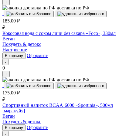
+
доставка по РФ
185.00
₽
₽
Кокосовая вода с соком личи без сахара «Foco», 330мл
Веган
Похудеть & детокс
Настроение
Оформить
В корзину
-
0
+
доставка по РФ
175.00
₽
₽
Спортивный напиток BCAA-6000 «Sportinia», 500мл
[маракуйя]
Веган
Похудеть & детокс
Оформить
В корзину
-