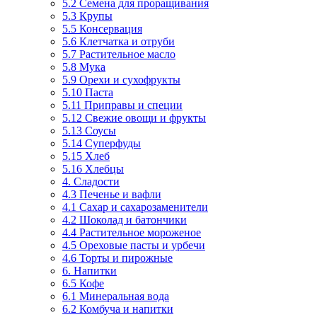
5.2 Семена для проращивания
5.3 Крупы
5.5 Консервация
5.6 Клетчатка и отруби
5.7 Растительное масло
5.8 Мука
5.9 Орехи и сухофрукты
5.10 Паста
5.11 Приправы и специи
5.12 Свежие овощи и фрукты
5.13 Соусы
5.14 Суперфуды
5.15 Хлеб
5.16 Хлебцы
4. Сладости
4.3 Печенье и вафли
4.1 Сахар и сахарозаменители
4.2 Шоколад и батончики
4.4 Растительное мороженое
4.5 Ореховые пасты и урбечи
4.6 Торты и пирожные
6. Напитки
6.5 Кофе
6.1 Минеральная вода
6.2 Комбуча и напитки