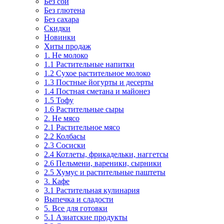
Без сои
Без глютена
Без сахара
Скидки
Новинки
Хиты продаж
1. Не молоко
1.1 Растительные напитки
1.2 Сухое растительное молоко
1.3 Постные йогурты и десерты
1.4 Постная сметана и майонез
1.5 Тофу
1.6 Растительные сыры
2. Не мясо
2.1 Растительное мясо
2.2 Колбасы
2.3 Сосиски
2.4 Котлеты, фрикадельки, наггетсы
2.6 Пельмени, вареники, сырники
2.5 Хумус и растительные паштеты
3. Кафе
3.1 Растительная кулинария
Выпечка и сладости
5. Все для готовки
5.1 Азиатские продукты