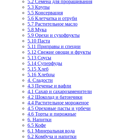
5.2 Семена для проращивания
5.3 Крупы
5.5 Консервация
5.6 Клетчатка и отруби
5.7 Растительное масло
5.8 Мука
5.9 Орехи и сухофрукты
5.10 Паста
5.11 Приправы и специи
5.12 Свежие овощи и фрукты
5.13 Соусы
5.14 Суперфуды
5.15 Хлеб
5.16 Хлебцы
4. Сладости
4.3 Печенье и вафли
4.1 Сахар и сахарозаменители
4.2 Шоколад и батончики
4.4 Растительное мороженое
4.5 Ореховые пасты и урбечи
4.6 Торты и пирожные
6. Напитки
6.5 Кофе
6.1 Минеральная вода
6.2 Комбуча и напитки