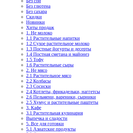
Без сои
Без глютена
Без сахара
Скидки
Новинки
Хиты продаж
1. Не молоко
1.1 Растительные напитки
1.2 Сухое растительное молоко
1.3 Постные йогурты и десерты
1.4 Постная сметана и майонез
1.5 Тофу
1.6 Растительные сыры
2. Не мясо
2.1 Растительное мясо
2.2 Колбасы
2.3 Сосиски
2.4 Котлеты, фрикадельки, наггетсы
2.6 Пельмени, вареники, сырники
2.5 Хумус и растительные паштеты
3. Кафе
3.1 Растительная кулинария
Выпечка и сладости
5. Все для готовки
5.1 Азиатские продукты