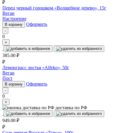
₽
Перец черный горошком «Волшебное дерево», 15г
Веган
Настроение
Оформить
В корзину
-
0
+
385.00
₽
₽
Лемонграсc листья «Alfeko», 50г
Веган
Пост
Оформить
В корзину
-
0
+
доставка по РФ
949.00
₽
₽
Соль черная Русская «Trawa», 100г