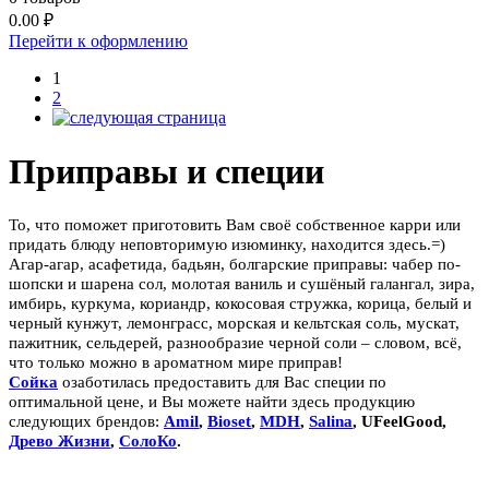
0.00
₽
Перейти к оформлению
1
2
Приправы и специи
То, что поможет приготовить Вам своё собственное карри или
придать блюду неповторимую изюминку, находится здесь.=)
Агар-агар, асафетида, бадьян, болгарские приправы: чабер по-
шопски и шарена сол, молотая ваниль и сушёный галангал, зира,
имбирь, куркума, кориандр, кокосовая стружка, корица, белый и
черный кунжут, лемонграсс, морская и кельтская соль, мускат,
пажитник, сельдерей, разнообразие черной соли – словом, всё,
что только можно в ароматном мире приправ!
Сойка
озаботилась предоставить для Вас специи по
оптимальной цене, и Вы можете найти здесь продукцию
следующих брендов:
Amil
,
Bioset
,
MDH
,
Salina
,
UFeelGood
,
Древо Жизни
,
СолоКо
.