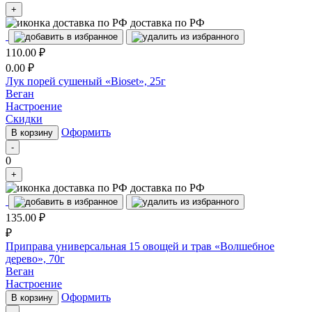
+
доставка по РФ
110.00
₽
0.00
₽
Лук порей сушеный «Bioset», 25г
Веган
Настроение
Скидки
Оформить
В корзину
-
0
+
доставка по РФ
135.00
₽
₽
Приправа универсальная 15 овощей и трав «Волшебное
дерево», 70г
Веган
Настроение
Оформить
В корзину