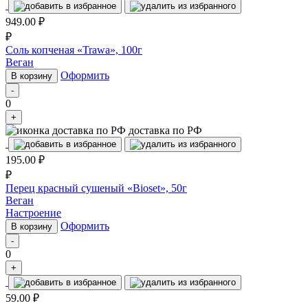
949.00
₽
₽
Соль копченая «Trawa», 100г
Веган
Оформить
В корзину
-
0
+
доставка по РФ
195.00
₽
₽
Перец красный сушеный «Bioset», 50г
Веган
Настроение
Оформить
В корзину
-
0
+
59.00
₽