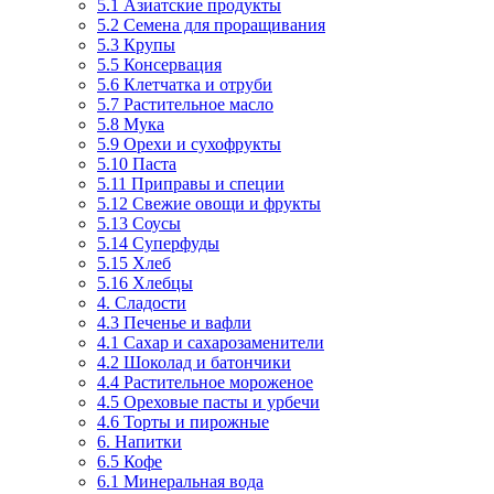
5.1 Азиатские продукты
5.2 Семена для проращивания
5.3 Крупы
5.5 Консервация
5.6 Клетчатка и отруби
5.7 Растительное масло
5.8 Мука
5.9 Орехи и сухофрукты
5.10 Паста
5.11 Приправы и специи
5.12 Свежие овощи и фрукты
5.13 Соусы
5.14 Суперфуды
5.15 Хлеб
5.16 Хлебцы
4. Сладости
4.3 Печенье и вафли
4.1 Сахар и сахарозаменители
4.2 Шоколад и батончики
4.4 Растительное мороженое
4.5 Ореховые пасты и урбечи
4.6 Торты и пирожные
6. Напитки
6.5 Кофе
6.1 Минеральная вода