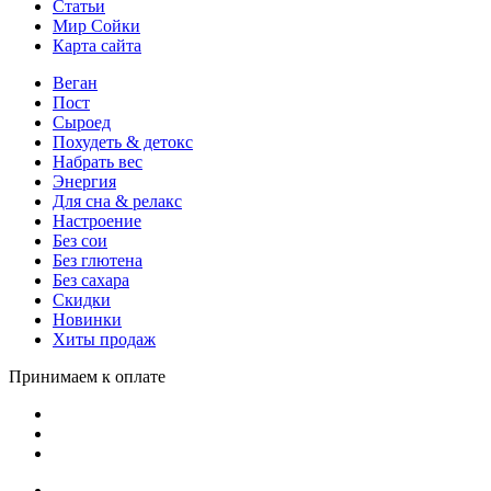
Статьи
Мир Сойки
Карта сайта
Веган
Пост
Сыроед
Похудеть & детокс
Набрать вес
Энергия
Для сна & релакс
Настроение
Без сои
Без глютена
Без сахара
Скидки
Новинки
Хиты продаж
Принимаем к оплате