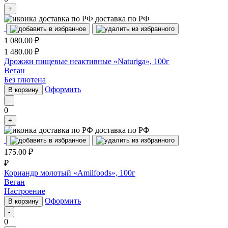
+
доставка по РФ
1 080.00
₽
1 480.00
₽
Дрожжи пищевые неактивные «Naturiga», 100г
Веган
Без глютена
Оформить
В корзину
-
0
+
доставка по РФ
175.00
₽
₽
Кориандр молотый «Amilfoods», 100г
Веган
Настроение
Оформить
В корзину
-
0