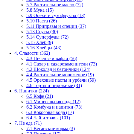
5.7 Растительное масло (72)
5.8 Мука (15)
5.9 Орехи и сухофрукты (13)
5.10 Паста (26)
5.11 Приправы и специи (37)
5.13 Соусы (30)
5.14 Суперфуды (72)
5.15 Хлеб (9)
5.16 Хлебцы (43)
4. Сладости (362)
4.3 Печенье и вафли (56)
4.1 Сахар и сахарозаменители (73)
4.2 Шоколад и батончики (124)
4.4 Растительное мороженое (19)
4.5 Ореховые пасты и урбечи (59)
4.6 Торты и пирожные (31)
6. Напитки (224)
6.5 Кофе (21)
6.1 Минеральная вода (12)
6.2 Комбуча и напитки (73)
6.3 Кокосовая вода (17)
6.4 Чай и травы (101)
7. Не еда (71)
7.1 Веганские корма (3)
7.3 Подарки (17)