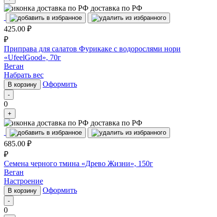
доставка по РФ
425.00
₽
₽
Приправа для салатов Фурикаке с водорослями нори
«UfeelGood», 70г
Веган
Набрать вес
Оформить
В корзину
-
0
+
доставка по РФ
685.00
₽
₽
Семена черного тмина «Древо Жизни», 150г
Веган
Настроение
Оформить
В корзину
-
0