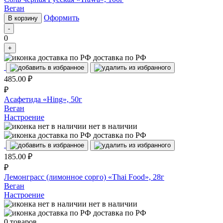
Веган
Оформить
В корзину
-
0
+
доставка по РФ
485.00
₽
₽
Асафетида «Hing», 50г
Веган
Настроение
нет в наличии
доставка по РФ
185.00
₽
₽
Лемонграсс (лимонное сорго) «Thai Food», 28г
Веган
Настроение
нет в наличии
доставка по РФ
0
товаров