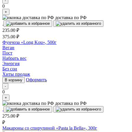
-
0
+
доставка по РФ
235.00
₽
375.00
₽
Фунчоза «Long Kou», 500г
Веган
Пост
Набрать вес
Энергия
Без сои
Хиты продаж
Оформить
В корзину
-
0
+
доставка по РФ
275.00
₽
₽
Макароны со спирулиной «Pasta la Bella», 300г