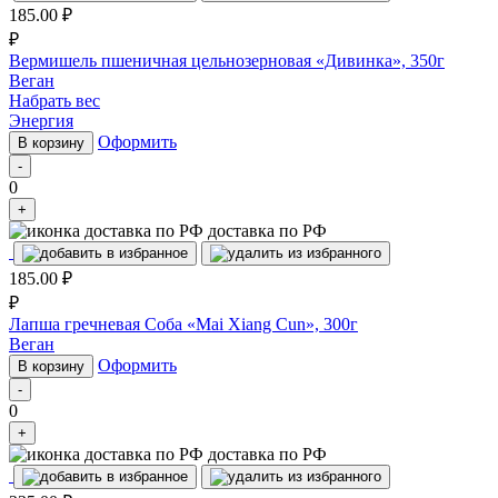
185.00
₽
₽
Вермишель пшеничная цельнозерновая «Дивинка», 350г
Веган
Набрать вес
Энергия
Оформить
В корзину
-
0
+
доставка по РФ
185.00
₽
₽
Лапша гречневая Соба «Mai Xiang Cun», 300г
Веган
Оформить
В корзину
-
0
+
доставка по РФ