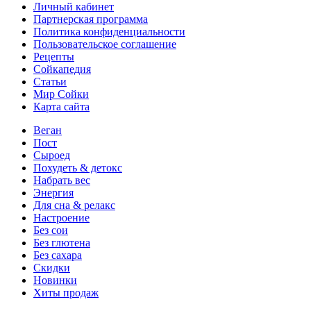
Личный кабинет
Партнерская программа
Политика конфиденциальности
Пользовательское соглашение
Рецепты
Сойкапедия
Статьи
Мир Сойки
Карта сайта
Веган
Пост
Сыроед
Похудеть & детокс
Набрать вес
Энергия
Для сна & релакс
Настроение
Без сои
Без глютена
Без сахара
Скидки
Новинки
Хиты продаж