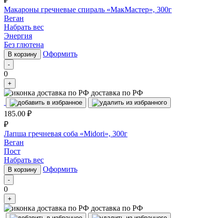
₽
Макароны гречневые спираль «МакМастер», 300г
Веган
Набрать вес
Энергия
Без глютена
Оформить
В корзину
-
0
+
доставка по РФ
185.00
₽
₽
Лапша гречневая соба «Midori», 300г
Веган
Пост
Набрать вес
Оформить
В корзину
-
0
+
доставка по РФ