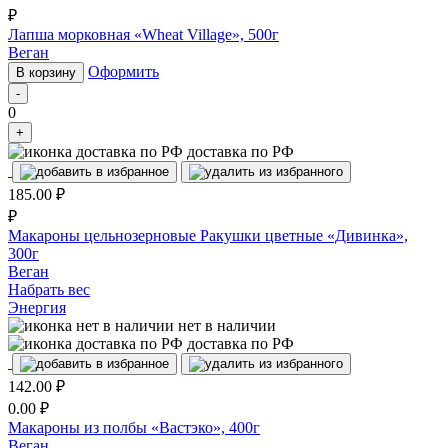
₽
Лапша морковная «Wheat Village», 500г
Веган
Оформить
В корзину
-
0
+
доставка по РФ
185.00
₽
₽
Макароны цельнозерновые Ракушки цветные «Дивинка»,
300г
Веган
Набрать вес
Энергия
нет в наличии
доставка по РФ
142.00
₽
0.00
₽
Макароны из полбы «Вастэко», 400г
Веган