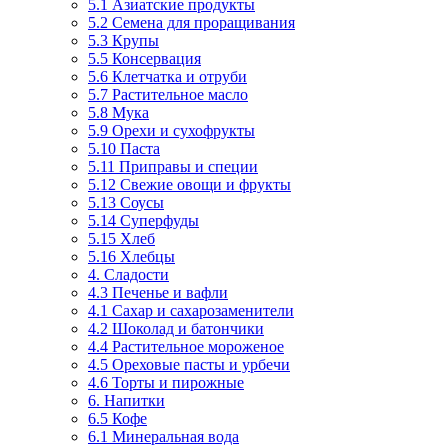
5.1 Азиатские продукты
5.2 Семена для проращивания
5.3 Крупы
5.5 Консервация
5.6 Клетчатка и отруби
5.7 Растительное масло
5.8 Мука
5.9 Орехи и сухофрукты
5.10 Паста
5.11 Приправы и специи
5.12 Свежие овощи и фрукты
5.13 Соусы
5.14 Суперфуды
5.15 Хлеб
5.16 Хлебцы
4. Сладости
4.3 Печенье и вафли
4.1 Сахар и сахарозаменители
4.2 Шоколад и батончики
4.4 Растительное мороженое
4.5 Ореховые пасты и урбечи
4.6 Торты и пирожные
6. Напитки
6.5 Кофе
6.1 Минеральная вода