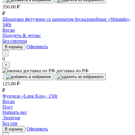
350.00
₽
₽
Ширатаки фетучини со шпинатом бескалорийные «Shirataki»,
340г
Веган
Похудеть & детокс
Без глютена
Оформить
В корзину
-
0
+
доставка по РФ
125.00
₽
₽
Фунчоза «Long Kou», 150г
Веган
Пост
Набрать вес
Энергия
Без сои
Оформить
В корзину