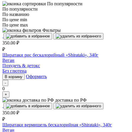
По популярности
По популярности
По названию
По цене min
По цене max
Фильтры
350.00
₽
₽
Ширатаки рис бескалорийный «Shirataki», 340г
Веган
Похудеть & детокс
Без глютена
Оформить
В корзину
-
0
+
доставка по РФ
350.00
₽
₽
Ширатаки вермишель бескалорийная «Shirataki», 340г
Веган