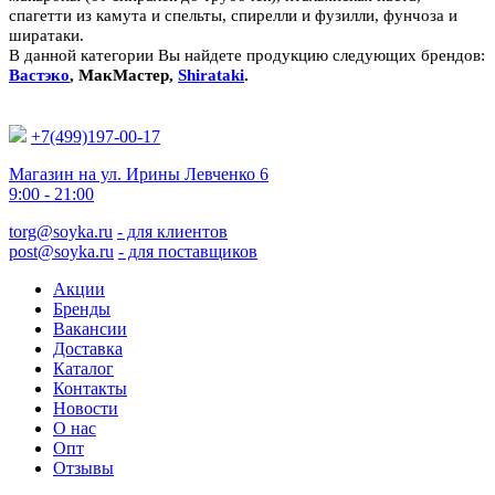
спагетти из камута и спельты, спирелли и фузилли, фунчоза и
ширатаки.
В данной категории Вы найдете продукцию следующих брендов:
Вастэко
,
МакМастер
,
Shirataki
.
+7(499)197-00-17
Магазин на ул. Ирины Левченко 6
9:00 - 21:00
torg@soyka.ru
- для клиентов
post@soyka.ru
- для поставщиков
Акции
Бренды
Вакансии
Доставка
Каталог
Контакты
Новости
О нас
Опт
Отзывы