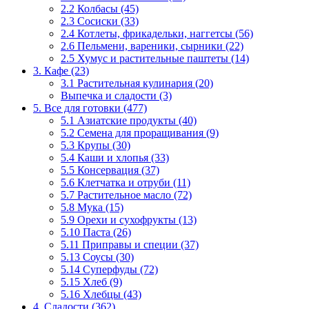
2.2 Колбасы (45)
2.3 Сосиски (33)
2.4 Котлеты, фрикадельки, наггетсы (56)
2.6 Пельмени, вареники, сырники (22)
2.5 Хумус и растительные паштеты (14)
3. Кафе (23)
3.1 Растительная кулинария (20)
Выпечка и сладости (3)
5. Все для готовки (477)
5.1 Азиатские продукты (40)
5.2 Семена для проращивания (9)
5.3 Крупы (30)
5.4 Каши и хлопья (33)
5.5 Консервация (37)
5.6 Клетчатка и отруби (11)
5.7 Растительное масло (72)
5.8 Мука (15)
5.9 Орехи и сухофрукты (13)
5.10 Паста (26)
5.11 Приправы и специи (37)
5.13 Соусы (30)
5.14 Суперфуды (72)
5.15 Хлеб (9)
5.16 Хлебцы (43)
4. Сладости (362)