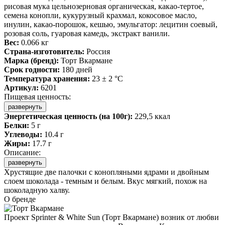
рисовая мука цельнозерновая органическая, какао-тертое,
семена конопли, кукурузный крахмал, кокосовое масло,
инулин, какао-порошок, кешью, эмульгатор: лецитин соевый,
розовая соль, гуаровая камедь, экстракт ванили.
Вес:
0.066 кг
Страна-изготовитель:
Россия
Марка (бренд):
Торт Вкармане
Срок годности:
180 дней
Температура хранения:
23 ± 2 °C
Артикул:
6201
Пищевая ценность:
развернуть
Энергетическая ценность (на 100г):
229,5 ккал
Белки:
5 г
Углеводы:
10.4 г
Жиры:
17.7 г
Описание:
развернуть
Хрустящие две палочки с конопляными ядрами и двойным
слоем шоколада - темным и белым. Вкус мягкий, похож на
шоколадную халву.
О бренде
Проект Sprinter & White Sun (Торт Вкармане) возник от любви