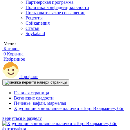
Партнерская программа
Политика конфиденциальности
Пользовательское соглашение
Рецепты
Сойкапедия
Статьи
Soykaland
Меню
Каталог
0
Корзина
Избранное
Профиль
Главная страница
Веганские сладости
Печенье, вафли, мармелад
Хрустящие конопляные палочки «Торт Вкармане», 66г
вернуться к разделу