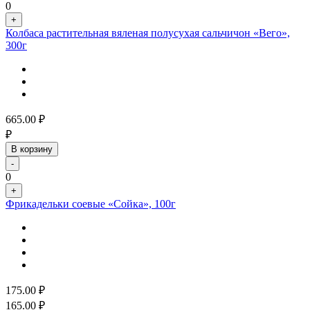
0
+
Колбаса растительная вяленая полусухая сальчичон «Вего»,
300г
665.00
₽
₽
В корзину
-
0
+
Фрикадельки соевые «Сойка», 100г
175.00
₽
165.00
₽