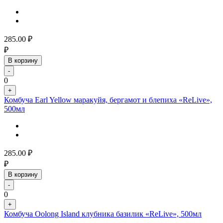
285.00
₽
₽
В корзину
-
0
+
Комбуча Earl Yellow маракуйя, бергамот и блепиха «ReLive»,
500мл
285.00
₽
₽
В корзину
-
0
+
Комбуча Oolong Island клубника базилик «ReLive», 500мл