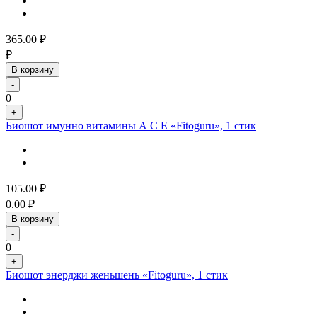
365.00
₽
₽
В корзину
-
0
+
Биошот имунно витамины А С Е «Fitoguru», 1 стик
105.00
₽
0.00
₽
В корзину
-
0
+
Биошот энерджи женьшень «Fitoguru», 1 стик