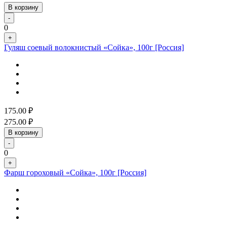
В корзину
-
0
+
Гуляш соевый волокнистый «Сойка», 100г [Россия]
175.00
₽
275.00
₽
В корзину
-
0
+
Фарш гороховый «Сойка», 100г [Россия]