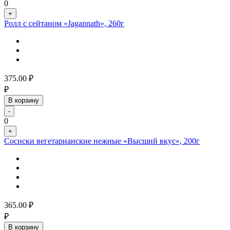
0
+
Ролл с сейтаном «Jagannath», 260г
375.00
₽
₽
В корзину
-
0
+
Сосиски вегетарианские нежные «Высший вкус», 200г
365.00
₽
₽
В корзину