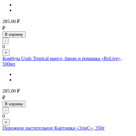
285.00
₽
₽
В корзину
-
0
+
Комбуча Urals Tropical манго, банан и ромашка «ReLive»,
500мл
285.00
₽
₽
В корзину
-
0
+
Пирожное растительное Картошка «ЭлиС», 350г