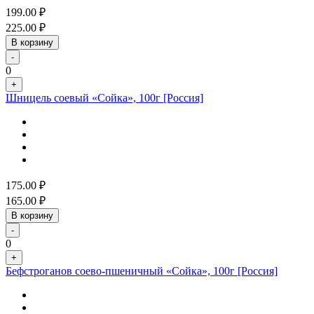
199.00
₽
225.00
₽
В корзину
-
0
+
Шницель соевый «Сойка», 100г [Россия]
175.00
₽
165.00
₽
В корзину
-
0
+
Бефстроганов соево-пшеничный «Сойка», 100г [Россия]