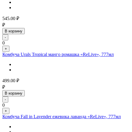
545.00
₽
₽
В корзину
-
0
+
Комбуча Urals Tropical манго ромашка «ReLive», 777мл
499.00
₽
₽
В корзину
-
0
+
Комбуча Fall in Lavender ежевика лаванда «ReLive», 777мл