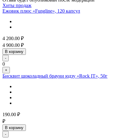
Хиты продаж
Ежовик плюс «Fungline», 120 капсул
4 200.00
₽
4 900.00
₽
В корзину
-
0
+
Бисквит шоколадный брауни юдзу «Rock IT», 50г
190.00
₽
₽
В корзину
-