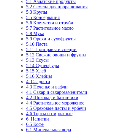
5.1 Азиатские продукты
5.2 Семена для проращивания
5.3 Крупы
5.5 Консервация
5.6 Клетчатка и отруби
5.7 Растительное масло
5.8 Мука
5.9 Орехи и сухофрукты
5.10 Паста
5.11 Приправы и специи
5.12 Свежие овощи и фрукты
5.13 Соусы
5.14 Суперфуды
5.15 Хлеб
5.16 Хлебцы
4. Сладости
4.3 Печенье и вафли
4.1 Сахар и сахарозаменители
4.2 Шоколад и батончики
4.4 Растительное мороженое
4.5 Ореховые пасты и урбечи
4.6 Торты и пирожные
6. Напитки
6.5 Кофе
6.1 Минеральная вода