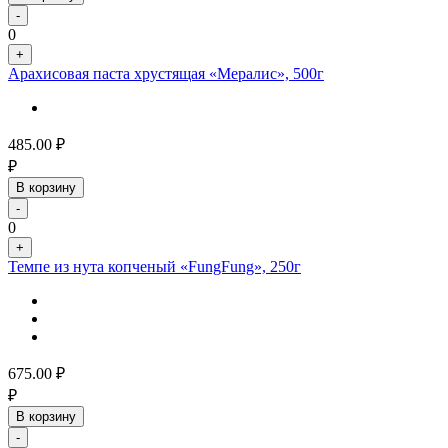
-
0
+
Арахисовая паста хрустящая «Мералис», 500г
485.00
₽
₽
В корзину
-
0
+
Темпе из нута копченый «FungFung», 250г
675.00
₽
₽
В корзину
-