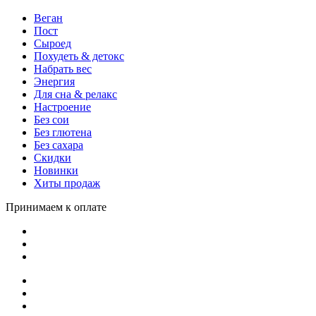
Веган
Пост
Сыроед
Похудеть & детокс
Набрать вес
Энергия
Для сна & релакс
Настроение
Без сои
Без глютена
Без сахара
Скидки
Новинки
Хиты продаж
Принимаем к оплате