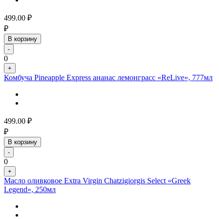
499.00
₽
₽
В корзину
-
0
+
Комбуча Pineapple Express ананас лемонграсс «ReLive», 777мл
499.00
₽
₽
В корзину
-
0
+
Масло оливковое Extra Virgin Chatzigiorgis Select «Greek
Legend», 250мл