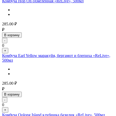
Комбуча Hop On охмеленная «ReLive», 500мл
285.00
₽
₽
В корзину
-
0
+
Комбуча Earl Yellow маракуйя, бергамот и блепиха «ReLive»,
500мл
285.00
₽
₽
В корзину
-
0
+
Комбуча Oolong Island клубника базилик «ReLive», 500мл