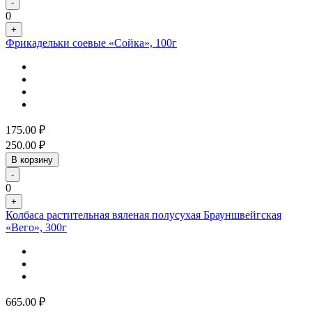
-
0
+
Фрикадельки соевые «Сойка», 100г
175.00
₽
250.00
₽
В корзину
-
0
+
Колбаса растительная вяленая полусухая Брауншвейгская
«Вего», 300г
665.00
₽