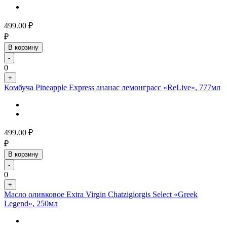
499.00
₽
₽
В корзину
-
0
+
Комбуча Pineapple Express ананас лемонграсс «ReLive», 777мл
499.00
₽
₽
В корзину
-
0
+
Масло оливковое Extra Virgin Chatzigiorgis Select «Greek
Legend», 250мл