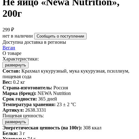
Не яйцо «Newa Nutrition»,
200г
299 ₽
нет в наличии
Сообщить о поступлении
Доступна доставка в регионы
Веган
О товаре
Характеристики:
развернуть
Состав:
Крахмал кукурузный, мука кукурузная, псиллиум,
пищевая сода
Вес:
0.2 кг
Страна-изготовитель:
Россия
Марка (бренд):
NEWA Nutrition
Срок годности:
365 дней
Температура хранения:
23 ± 2 °C
Артикул:
2638.3331
Пищевая ценность:
развернуть
Энергетическая ценность (на 100г):
308 ккал
Белки:
3 г
Углеводы:
74 г