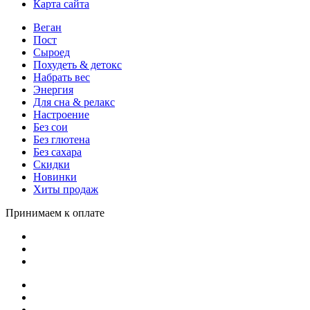
Карта сайта
Веган
Пост
Сыроед
Похудеть & детокс
Набрать вес
Энергия
Для сна & релакс
Настроение
Без сои
Без глютена
Без сахара
Скидки
Новинки
Хиты продаж
Принимаем к оплате