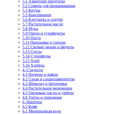
5.1 Азиатские продукты
5.2 Семена для проращивания
5.3 Крупы
5.5 Консервация
5.6 Клетчатка и отруби
5.7 Растительное масло
5.8 Мука
5.9 Орехи и сухофрукты
5.10 Паста
5.11 Приправы и специи
5.12 Свежие овощи и фрукты
5.13 Соусы
5.14 Суперфуды
5.15 Хлеб
5.16 Хлебцы
4. Сладости
4.3 Печенье и вафли
4.1 Сахар и сахарозаменители
4.2 Шоколад и батончики
4.4 Растительное мороженое
4.5 Ореховые пасты и урбечи
4.6 Торты и пирожные
6. Напитки
6.5 Кофе
6.1 Минеральная вода