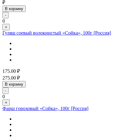
₽
В корзину
-
0
+
Гуляш соевый волокнистый «Сойка», 100г [Россия]
175.00
₽
275.00
₽
В корзину
-
0
+
Фарш гороховый «Сойка», 100г [Россия]