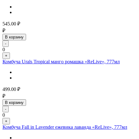
545.00
₽
₽
В корзину
-
0
+
Комбуча Urals Tropical манго ромашка «ReLive», 777мл
499.00
₽
₽
В корзину
-
0
+
Комбуча Fall in Lavender ежевика лаванда «ReLive», 777мл