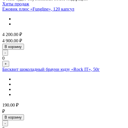
Хиты продаж
Ежовик плюс «Fungline», 120 капсул
4 200.00
₽
4 900.00
₽
В корзину
-
0
+
Бисквит шоколадный брауни юдзу «Rock IT», 50г
190.00
₽
₽
В корзину
-