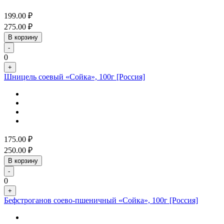
199.00
₽
275.00
₽
В корзину
-
0
+
Шницель соевый «Сойка», 100г [Россия]
175.00
₽
250.00
₽
В корзину
-
0
+
Бефстроганов соево-пшеничный «Сойка», 100г [Россия]