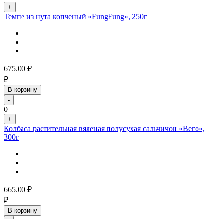
+
Темпе из нута копченый «FungFung», 250г
675.00
₽
₽
В корзину
-
0
+
Колбаса растительная вяленая полусухая сальчичон «Вего»,
300г
665.00
₽
₽
В корзину