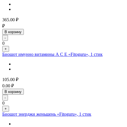
365.00
₽
₽
В корзину
-
0
+
Биошот имунно витамины А С Е «Fitoguru», 1 стик
105.00
₽
0.00
₽
В корзину
-
0
+
Биошот энерджи женьшень «Fitoguru», 1 стик