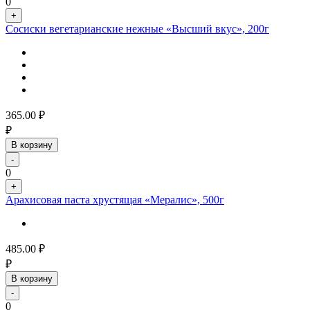
0
+
Сосиски вегетарианские нежные «Высший вкус», 200г
365.00
₽
₽
В корзину
-
0
+
Арахисовая паста хрустящая «Мералис», 500г
485.00
₽
₽
В корзину
-
0