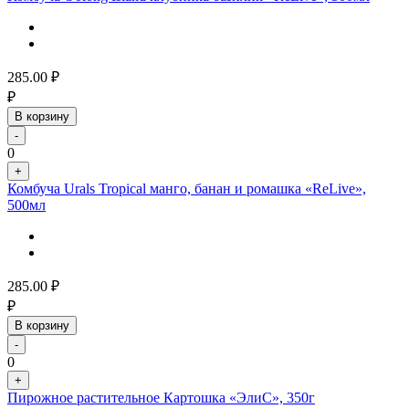
285.00
₽
₽
В корзину
-
0
+
Комбуча Urals Tropical манго, банан и ромашка «ReLive»,
500мл
285.00
₽
₽
В корзину
-
0
+
Пирожное растительное Картошка «ЭлиС», 350г