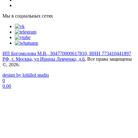
Мы в социальных сетях
ИП Богомолова М.В., 304770000617810, ИНН 773410441897
РФ, г. Москва, ул Ирины Левченко, д.6
, Все права защищены
©, 2026.
design by loliiilol studio
0
0.00