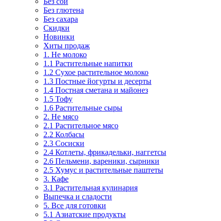
Без сои
Без глютена
Без сахара
Скидки
Новинки
Хиты продаж
1. Не молоко
1.1 Растительные напитки
1.2 Сухое растительное молоко
1.3 Постные йогурты и десерты
1.4 Постная сметана и майонез
1.5 Тофу
1.6 Растительные сыры
2. Не мясо
2.1 Растительное мясо
2.2 Колбасы
2.3 Сосиски
2.4 Котлеты, фрикадельки, наггетсы
2.6 Пельмени, вареники, сырники
2.5 Хумус и растительные паштеты
3. Кафе
3.1 Растительная кулинария
Выпечка и сладости
5. Все для готовки
5.1 Азиатские продукты