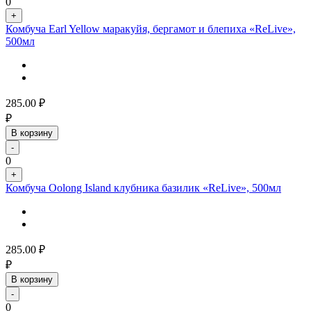
0
+
Комбуча Earl Yellow маракуйя, бергамот и блепиха «ReLive»,
500мл
285.00
₽
₽
В корзину
-
0
+
Комбуча Oolong Island клубника базилик «ReLive», 500мл
285.00
₽
₽
В корзину
-
0