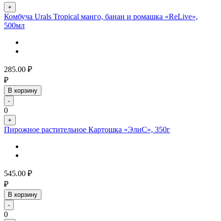
+
Комбуча Urals Tropical манго, банан и ромашка «ReLive»,
500мл
285.00
₽
₽
В корзину
-
0
+
Пирожное растительное Картошка «ЭлиС», 350г
545.00
₽
₽
В корзину
-
0