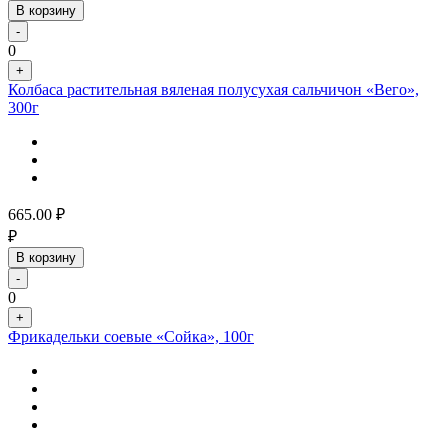
В корзину
-
0
+
Колбаса растительная вяленая полусухая сальчичон «Вего»,
300г
665.00
₽
₽
В корзину
-
0
+
Фрикадельки соевые «Сойка», 100г