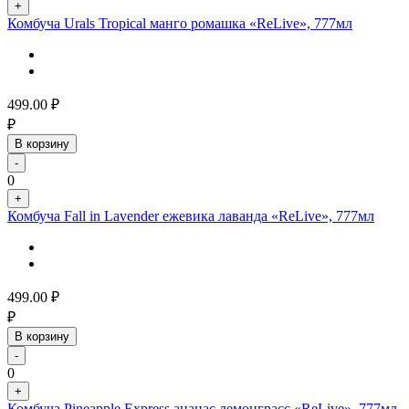
+
Комбуча Urals Tropical манго ромашка «ReLive», 777мл
499.00
₽
₽
В корзину
-
0
+
Комбуча Fall in Lavender ежевика лаванда «ReLive», 777мл
499.00
₽
₽
В корзину
-
0
+
Комбуча Pineapple Express ананас лемонграсс «ReLive», 777мл