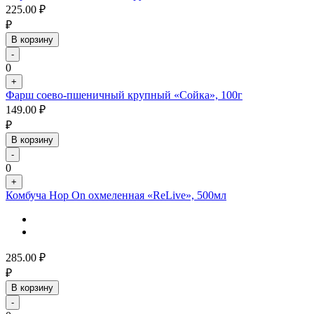
225.00
₽
₽
В корзину
-
0
+
Фарш соево-пшеничный крупный «Сойка», 100г
149.00
₽
₽
В корзину
-
0
+
Комбуча Hop On охмеленная «ReLive», 500мл
285.00
₽
₽
В корзину
-