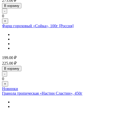
275.00
₽
В корзину
-
0
+
Фарш гороховый «Сойка», 100г [Россия]
199.00
₽
225.00
₽
В корзину
-
0
+
Новинки
Гранола тропическая «Настин Сластин», 450г