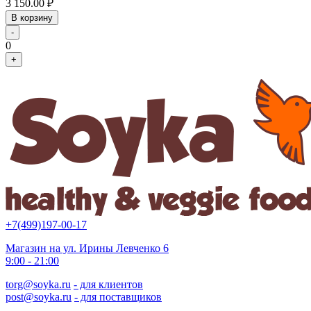
3 150.00
₽
В корзину
-
0
+
+7(499)197-00-17
Магазин на ул. Ирины Левченко 6
9:00 - 21:00
torg@soyka.ru
- для клиентов
post@soyka.ru
- для поставщиков