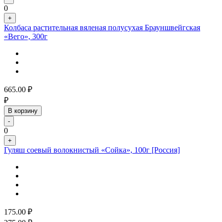
0
+
Колбаса растительная вяленая полусухая Брауншвейгская
«Вего», 300г
665.00
₽
₽
В корзину
-
0
+
Гуляш соевый волокнистый «Сойка», 100г [Россия]
175.00
₽