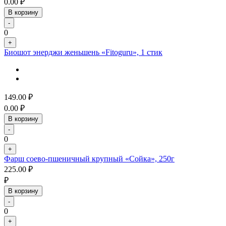
0.00
₽
В корзину
-
0
+
Биошот энерджи женьшень «Fitoguru», 1 стик
149.00
₽
0.00
₽
В корзину
-
0
+
Фарш соево-пшеничный крупный «Сойка», 250г
225.00
₽
₽
В корзину
-
0
+