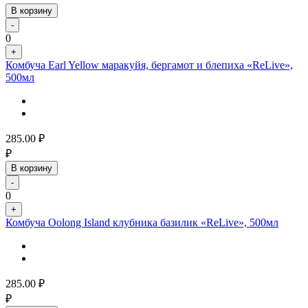
В корзину
-
0
+
Комбуча Earl Yellow маракуйя, бергамот и блепиха «ReLive»,
500мл
285.00
₽
₽
В корзину
-
0
+
Комбуча Oolong Island клубника базилик «ReLive», 500мл
285.00
₽
₽