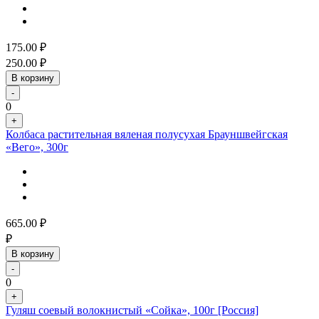
175.00
₽
250.00
₽
В корзину
-
0
+
Колбаса растительная вяленая полусухая Брауншвейгская
«Вего», 300г
665.00
₽
₽
В корзину
-
0
+
Гуляш соевый волокнистый «Сойка», 100г [Россия]