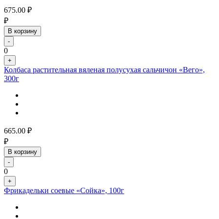
675.00
₽
₽
В корзину
-
0
+
Колбаса растительная вяленая полусухая сальчичон «Вего»,
300г
665.00
₽
₽
В корзину
-
0
+
Фрикадельки соевые «Сойка», 100г