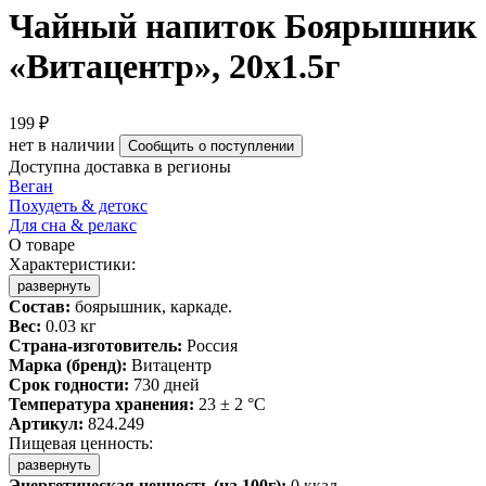
Чайный напиток Боярышник
«Витацентр», 20x1.5г
199 ₽
нет в наличии
Сообщить о поступлении
Доступна доставка в регионы
Веган
Похудеть & детокс
Для сна & релакс
О товаре
Характеристики:
развернуть
Состав:
боярышник, каркаде.
Вес:
0.03 кг
Страна-изготовитель:
Россия
Марка (бренд):
Витацентр
Срок годности:
730 дней
Температура хранения:
23 ± 2 °C
Артикул:
824.249
Пищевая ценность:
развернуть
Энергетическая ценность (на 100г):
0 ккал