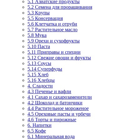
5.1 Азиатские продукты
5.2 Семена для проращивания
5.3 Крупы
5.5 Консервация
5.6 Клетчатка и отруби
5.7 Растительное масло
5.8 Мука
5.9 Орехи и сухофрукты
5.10 Паста
5.11 Приправы и специи
5.12 Свежие овощи и фрукты
5.13 Соусы
5.14 Суперфуды
5.15 Хлеб
5.16 Хлебцы
4. Сладости
4.3 Печенье и вафли
4.1 Сахар и сахарозаменители
4.2 Шоколад и батончики
4.4 Растительное мороженое
4.5 Ореховые пасты и урбечи
4.6 Торты и пирожные
6. Напитки
6.5 Кофе
6.1 Минеральная вода