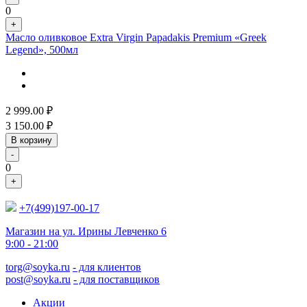
0
+
Масло оливковое Extra Virgin Papadakis Premium «Greek
Legend», 500мл
2 999.00
₽
3 150.00
₽
В корзину
-
0
+
+7(499)197-00-17
Магазин на ул. Ирины Левченко 6
9:00 - 21:00
torg@soyka.ru
- для клиентов
post@soyka.ru
- для поставщиков
Акции