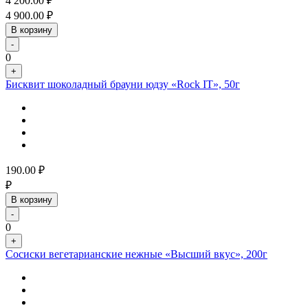
4 200.00
₽
4 900.00
₽
В корзину
-
0
+
Бисквит шоколадный брауни юдзу «Rock IT», 50г
190.00
₽
₽
В корзину
-
0
+
Сосиски вегетарианские нежные «Высший вкус», 200г