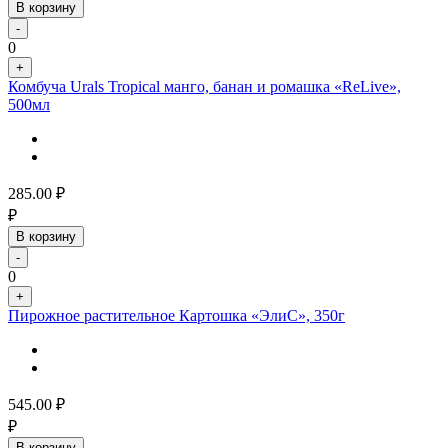
В корзину
-
0
+
Комбуча Urals Tropical манго, банан и ромашка «ReLive»,
500мл
285.00
₽
₽
В корзину
-
0
+
Пирожное растительное Картошка «ЭлиС», 350г
545.00
₽
₽
В корзину