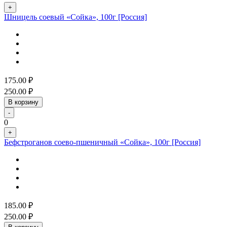
+
Шницель соевый «Сойка», 100г [Россия]
175.00
₽
250.00
₽
В корзину
-
0
+
Бефстроганов соево-пшеничный «Сойка», 100г [Россия]
185.00
₽
250.00
₽