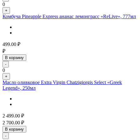
0
+
Комбуча Pineapple Express ананас лемонграсс «ReLive», 777мл
499.00
₽
₽
В корзину
-
0
+
Масло оливковое Extra Virgin Chatzigiorgis Select «Greek
Legend», 250мл
2 499.00
₽
2 700.00
₽
В корзину
-