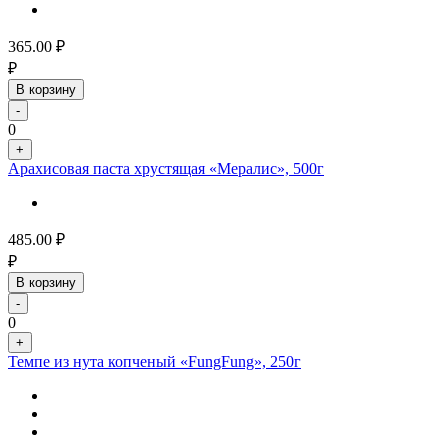
365.00
₽
₽
В корзину
-
0
+
Арахисовая паста хрустящая «Мералис», 500г
485.00
₽
₽
В корзину
-
0
+
Темпе из нута копченый «FungFung», 250г