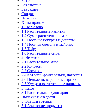
Без сои
Без глютена
Без сахара
Скидки
Новинки
Хиты продаж
1. Не молоко
1.1 Растительные напитки
1.2 Сухое растительное молоко
1.3 Постные йогурты и десерты
1.4 Постная сметана и майонез
1.5 Тофу
1.6 Растительные сыры
2. Не мясо
2.1 Растительное мясо
2.2 Колбасы
2.3 Сосиски
2.4 Котлеты, фрикадельки, наггетсы
2.6 Пельмени, вареники, сырники
2.5 Хумус и растительные паштеты
3. Кафе
3.1 Растительная кулинария
Выпечка и сладости
5. Все для готовки
5.1 Азиатские продукты