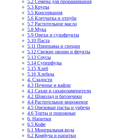
5.2 Семена для проращивания
5.3 Крупы
5.5 Консервация
5.6 Клетчатка и отруби
5.7 Растительное масло
5.8 Мука
5.9 Орехи и сухофрукты
5.10 Паста
5.11 Приправы и специи
5.12 Свежие овощи и фрукты
5.13 Соусы
5.14 Суперфуды
5.15 Хлеб
5.16 Хлебцы
4. Сладости
4.3 Печенье и вафли
4.1 Сахар и сахарозаменители
4.2 Шоколад и батончики
4.4 Растительное мороженое
4.5 Ореховые пасты и урбечи
4.6 Торты и пирожные
6. Напитки
6.5 Кофе
6.1 Минеральная вода
6.2 Комбуча и напитки