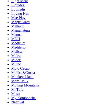
Light Meat
Liquidex
Loumidis
Loving Hut
Mae Ploy
Magic Alatai
Mallakto
Mamanatura
Manna
MDH
Medicura
Mediterio
Melissa
Midea
Midori
Milino
Mojo Cacao
Mollica&Crosta
Monkey Island
More! Milk
Moving Mountains
Mr.Tofu
Muso
My Komboocha
Naariyal