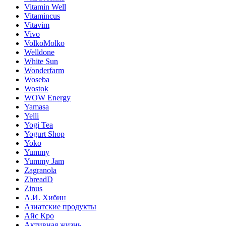
Vitamin Well
Vitamincus
Vitavim
Vivo
VolkoMolko
Welldone
White Sun
Wonderfarm
Woseba
Wostok
WOW Energy
Yamasa
Yelli
Yogi Tea
Yogurt Shop
Yoko
Yummy
Yummy Jam
Zagranola
ZbreadD
Zinus
А.И. Хибин
Азиатские продукты
Айс Кро
Активная жизнь