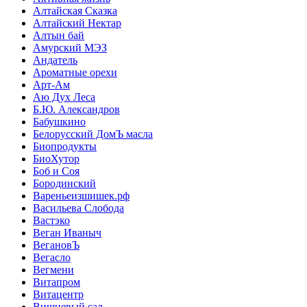
Алтайская Сказка
Алтайский Нектар
Алтын бай
Амурский МЭЗ
Андатель
Ароматные орехи
Арт-Ам
Аю Дух Леса
Б.Ю. Александров
Бабушкино
Белорусский ДомЪ масла
Биопродукты
БиоХутор
Боб и Соя
Бородинский
Вареньеизшишек.рф
Васильева Слобода
Вастэко
Веган Иваныч
ВегановЪ
Вегасло
Вегмени
Витапром
Витацентр
Вишневый сад