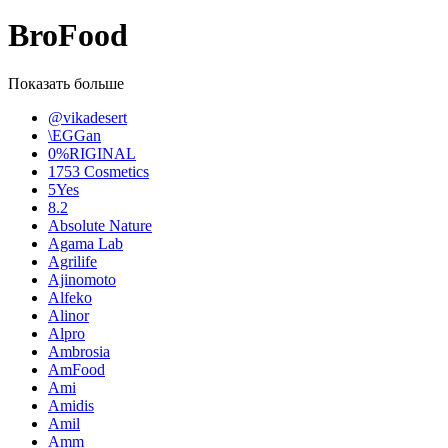
BroFood
Показать больше
@vikadesert
\EGGan
0%RIGINAL
1753 Cosmetics
5Yes
8.2
Absolute Nature
Agama Lab
Agrilife
Ajinomoto
Alfeko
Alinor
Alpro
Ambrosia
AmFood
Ami
Amidis
Amil
Amm