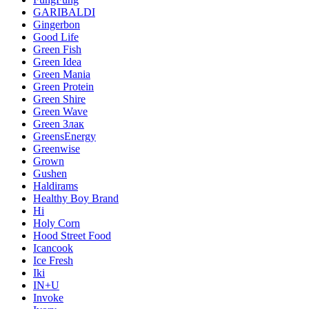
GARIBALDI
Gingerbon
Good Life
Green Fish
Green Idea
Green Mania
Green Protein
Green Shire
Green Wave
Green Злак
GreensEnergy
Greenwise
Grown
Gushen
Haldirams
Healthy Boy Brand
Hi
Holy Corn
Hood Street Food
Icancook
Ice Fresh
Iki
IN+U
Invoke