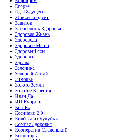
Европром
Егорье
Еда Будущего
Живой продукт
Завиток
Заповедник Здоровья
Здоровая Жизнь
Здороведа
Здоровое Меню
Здоровый сон
Здоровье
Здрава
Зеленика
Зеленый Алтай
Зимовье
Золото Земли
Золотое Качество
Иван Да
ИП Куприна
Кен-Ко
Козинаки 2.0
Колбаса из Кукуйки
Компас Здоровья
Кооператив Сладенький
Котлетарь