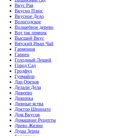
Вкус Рая
Вкусно Плюс
Вкусное Дело
Вологодское
Волшебное дерево
Вот так пряник
Высший Вкус
Вятский Иван Чай
Гармония
Гарнец
Голодный Леший
Город Сад
Гродфуд
Гурмайор
Дар Орехов
Делали Дела
Дивеево
Дивинка
Дивные яства
Доктор Шпинато
Дом Вкусов
Домашние Рецепты
Древо Жизни
Душа Зерна