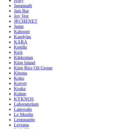
Ivory
Jagannath
Jam Bar
Joy Veg
JP.CHENET
Jump
Kaboom
Kandylas
KARA
Ketella
Kick
Kikkoman
King Island
King Rice Oil Group
Kleona
Koko
Korvel
Koska
Kuhne
KYKNOS
Laboratorium
Latrovalis
Le Moulin
Lemonardo
Levrana