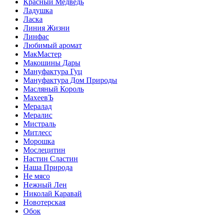
Красный Медведь
Ладушка
Ласка
Линия Жизни
Линфас
Любимый аромат
МакМастер
Макошины Дары
Мануфактура Гуц
Мануфактура Дом Природы
Масляный Король
МахеевЪ
Мералад
Мералис
Мистраль
Митлесс
Морошка
Мослецитин
Настин Сластин
Наша Природа
Не мясо
Нежный Лен
Николай Каравай
Новотерская
Обок