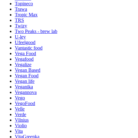
Topineco
Trawa
Tropic Max
TRS
Twizy
Two Peaks - brew lab
U-ley
Ufeelgood
Vantastic food
Vega Food
Vegafood
Vegalize
Vegan Based
Vegan Food
Vegan life
Veganika
Vegannova
Vego
VegoFood
Velle
Verde
Vilnius
Violio
Vita
VitaGreenka