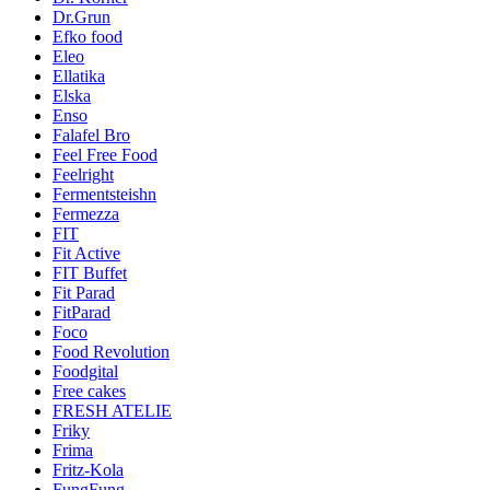
Dr.Grun
Efko food
Eleo
Ellatika
Elska
Enso
Falafel Bro
Feel Free Food
Feelright
Fermentsteishn
Fermezza
FIT
Fit Active
FIT Buffet
Fit Parad
FitParad
Foco
Food Revolution
Foodgital
Free cakes
FRESH ATELIE
Friky
Frima
Fritz-Kola
FungFung