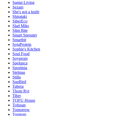
Santai Living
Sezam
She's got a knife
Shirataki
SiberEco
Slad Miks
Slim Bite
Smart Sprouter
Smartbit
SojaProtein
Sophie's Kitchen
Soul Food
Soyprom
Spelunca
Sportinia
Stelmas
Stilla
SunBird
Tabera
Thom Rvt
Tibet
TOFU House
Tofusan
Tomorrow
Tomtom