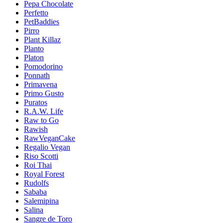
Pepa Chocolate
Perfetto
PetBaddies
Pirro
Plant Killaz
Planto
Platon
Pomodorino
Ponnath
Primavena
Primo Gusto
Puratos
R.A.W. Life
Raw to Go
Rawish
RawVeganCake
Regalio Vegan
Riso Scotti
Roi Thai
Royal Forest
Rudolfs
Sababa
Salemipina
Salina
Sangre de Toro