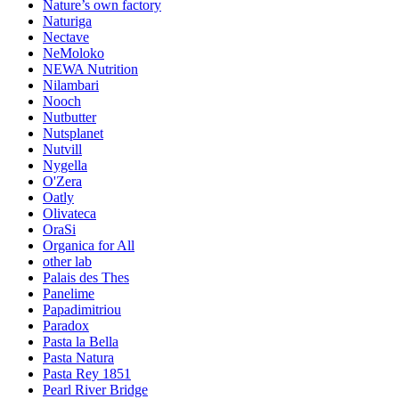
Nature’s own factory
Naturiga
Nectave
NeMoloko
NEWA Nutrition
Nilambari
Nooch
Nutbutter
Nutsplanet
Nutvill
Nygella
O'Zera
Oatly
Olivateca
OraSi
Organica for All
other lab
Palais des Thes
Panelime
Papadimitriou
Paradox
Pasta la Bella
Pasta Natura
Pasta Rey 1851
Pearl River Bridge