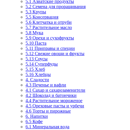
5.1 Азиатские продукты
5.2 Семена для проращивания
5.3 Крупы
5.5 Консервация
5.6 Клетчатка и отруби
5.7 Растительное масло
5.8 Мука
5.9 Орехи и сухофрукты
5.10 Паста
5.11 Приправы и специи
5.12 Свежие овощи и фрукты
5.13 Соусы
5.14 Суперфуды
5.15 Хлеб
5.16 Хлебцы
4. Сладости
4.3 Печенье и вафли
4.1 Сахар и сахарозаменители
4.2 Шоколад и батончики
4.4 Растительное мороженое
4.5 Ореховые пасты и урбечи
4.6 Торты и пирожные
6. Напитки
6.5 Кофе
6.1 Минеральная вода