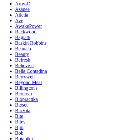
Aroy-D
Asanee
Atletia
Ave
AwakePower
Backwood
Bagiatti
Baskin Robbins
Beanata
Beauty
Befresh
Believe it
Bella Contadina
Berrywell
Beyond Meat
Billington's
Bionova
Biopractika
Bioset
BioVita
Bite
Bitey
Bjni
Bob
Botanika