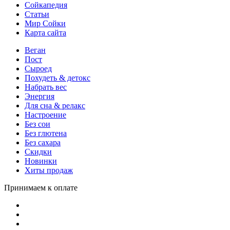
Сойкапедия
Статьи
Мир Сойки
Карта сайта
Веган
Пост
Сыроед
Похудеть & детокс
Набрать вес
Энергия
Для сна & релакс
Настроение
Без сои
Без глютена
Без сахара
Скидки
Новинки
Хиты продаж
Принимаем к оплате