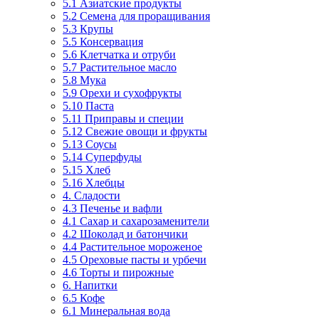
5.1 Азиатские продукты
5.2 Семена для проращивания
5.3 Крупы
5.5 Консервация
5.6 Клетчатка и отруби
5.7 Растительное масло
5.8 Мука
5.9 Орехи и сухофрукты
5.10 Паста
5.11 Приправы и специи
5.12 Свежие овощи и фрукты
5.13 Соусы
5.14 Суперфуды
5.15 Хлеб
5.16 Хлебцы
4. Сладости
4.3 Печенье и вафли
4.1 Сахар и сахарозаменители
4.2 Шоколад и батончики
4.4 Растительное мороженое
4.5 Ореховые пасты и урбечи
4.6 Торты и пирожные
6. Напитки
6.5 Кофе
6.1 Минеральная вода