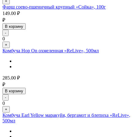
+
Фарш соево-пшеничный крупный «Сойка», 100г
149.00
₽
₽
В корзину
-
0
+
Комбуча Hop On охмеленная «ReLive», 500мл
285.00
₽
₽
В корзину
-
0
+
Комбуча Earl Yellow маракуйя, бергамот и блепиха «ReLive»,
500мл