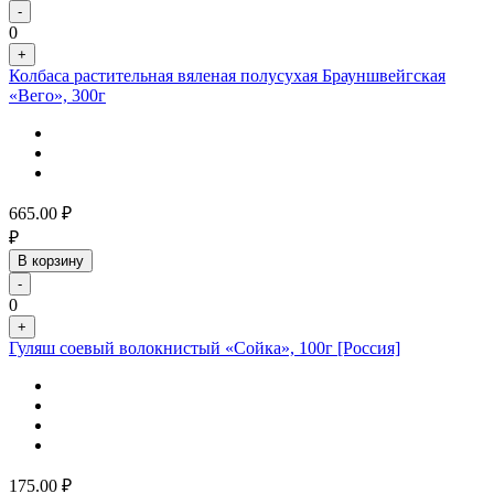
-
0
+
Колбаса растительная вяленая полусухая Брауншвейгская
«Вего», 300г
665.00
₽
₽
В корзину
-
0
+
Гуляш соевый волокнистый «Сойка», 100г [Россия]
175.00
₽