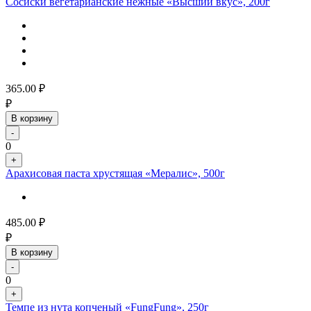
Сосиски вегетарианские нежные «Высший вкус», 200г
365.00
₽
₽
В корзину
-
0
+
Арахисовая паста хрустящая «Мералис», 500г
485.00
₽
₽
В корзину
-
0
+
Темпе из нута копченый «FungFung», 250г