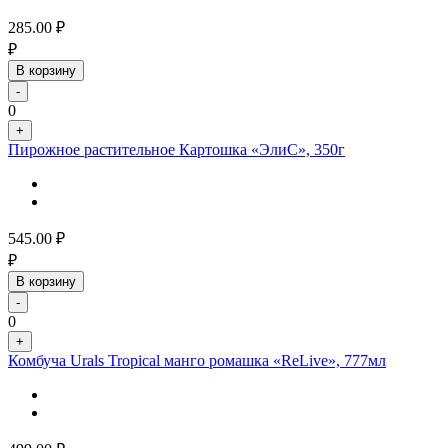
285.00
₽
₽
В корзину
-
0
+
Пирожное растительное Картошка «ЭлиС», 350г
545.00
₽
₽
В корзину
-
0
+
Комбуча Urals Tropical манго ромашка «ReLive», 777мл