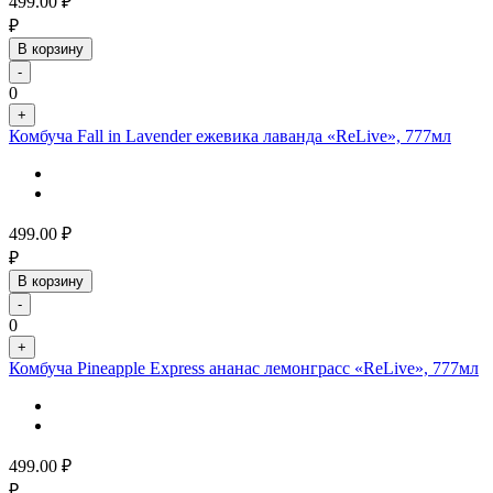
499.00
₽
₽
В корзину
-
0
+
Комбуча Fall in Lavender ежевика лаванда «ReLive», 777мл
499.00
₽
₽
В корзину
-
0
+
Комбуча Pineapple Express ананас лемонграсс «ReLive», 777мл
499.00
₽
₽