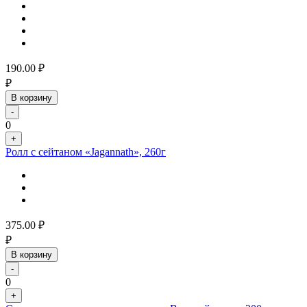
190.00
₽
₽
В корзину
-
0
+
Ролл с сейтаном «Jagannath», 260г
375.00
₽
₽
В корзину
-
0
+