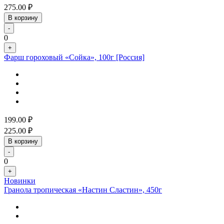
275.00
₽
В корзину
-
0
+
Фарш гороховый «Сойка», 100г [Россия]
199.00
₽
225.00
₽
В корзину
-
0
+
Новинки
Гранола тропическая «Настин Сластин», 450г