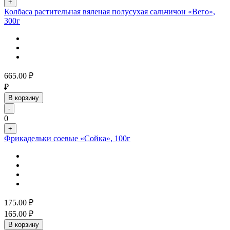
+
Колбаса растительная вяленая полусухая сальчичон «Вего»,
300г
665.00
₽
₽
В корзину
-
0
+
Фрикадельки соевые «Сойка», 100г
175.00
₽
165.00
₽
В корзину