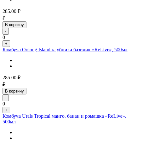
285.00
₽
₽
В корзину
-
0
+
Комбуча Oolong Island клубника базилик «ReLive», 500мл
285.00
₽
₽
В корзину
-
0
+
Комбуча Urals Tropical манго, банан и ромашка «ReLive»,
500мл