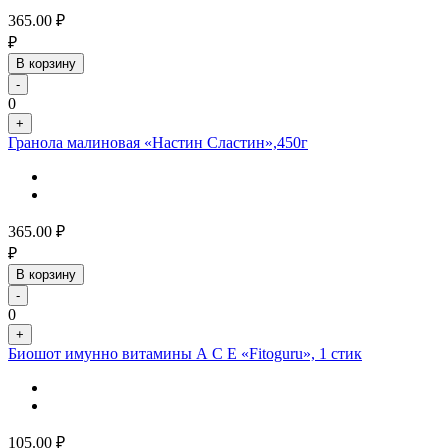
365.00
₽
₽
В корзину
-
0
+
Гранола малиновая «Настин Сластин»,450г
365.00
₽
₽
В корзину
-
0
+
Биошот имунно витамины А С Е «Fitoguru», 1 стик
105.00
₽