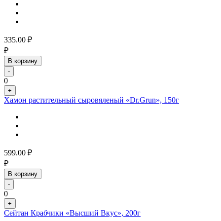
335.00
₽
₽
В корзину
-
0
+
Хамон растительный сыровяленый «Dr.Grun», 150г
599.00
₽
₽
В корзину
-
0
+
Сейтан Крабчики «Высший Вкус», 200г