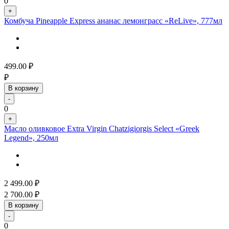
0
+
Комбуча Pineapple Express ананас лемонграсс «ReLive», 777мл
499.00
₽
₽
В корзину
-
0
+
Масло оливковое Extra Virgin Chatzigiorgis Select «Greek
Legend», 250мл
2 499.00
₽
2 700.00
₽
В корзину
-
0