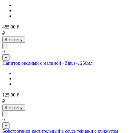
485.00
₽
₽
В корзину
-
0
+
Напиток овсяный с малиной «Zinus», 250мл
125.00
₽
₽
В корзину
-
0
+
Бефстроганов растительный в соусе терияки с кунжутом