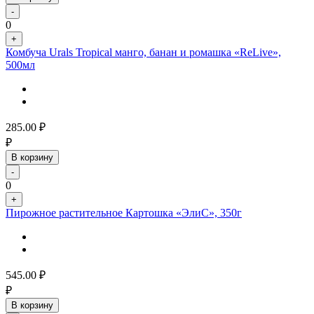
-
0
+
Комбуча Urals Tropical манго, банан и ромашка «ReLive»,
500мл
285.00
₽
₽
В корзину
-
0
+
Пирожное растительное Картошка «ЭлиС», 350г
545.00
₽
₽
В корзину