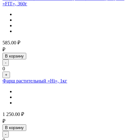
«FIT», 360г
585.00
₽
₽
В корзину
-
0
+
Фарш растительный «Hi», 1кг
1 250.00
₽
₽
В корзину
-