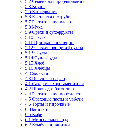
5.2 Семена для проращивания
5.3 Крупы
5.5 Консервация
5.6 Клетчатка и отруби
5.7 Растительное масло
5.8 Мука
5.9 Орехи и сухофрукты
5.10 Паста
5.11 Приправы и специи
5.12 Свежие овощи и фрукты
5.13 Соусы
5.14 Суперфуды
5.15 Хлеб
5.16 Хлебцы
4. Сладости
4.3 Печенье и вафли
4.1 Сахар и сахарозаменители
4.2 Шоколад и батончики
4.4 Растительное мороженое
4.5 Ореховые пасты и урбечи
4.6 Торты и пирожные
6. Напитки
6.5 Кофе
6.1 Минеральная вода
6.2 Комбуча и напитки