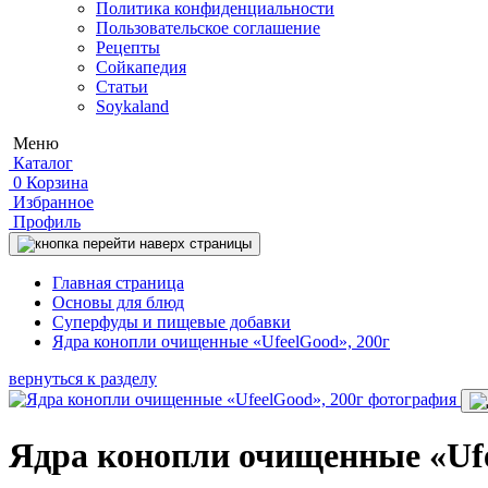
Политика конфиденциальности
Пользовательское соглашение
Рецепты
Сойкапедия
Статьи
Soykaland
Меню
Каталог
0
Корзина
Избранное
Профиль
Главная страница
Основы для блюд
Суперфуды и пищевые добавки
Ядра конопли очищенные «UfeelGood», 200г
вернуться к разделу
Ядра конопли очищенные «Ufe