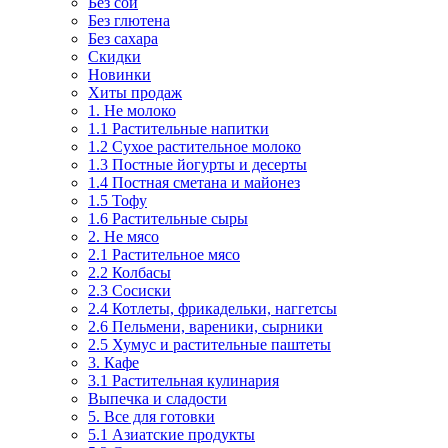
Без сои
Без глютена
Без сахара
Скидки
Новинки
Хиты продаж
1. Не молоко
1.1 Растительные напитки
1.2 Сухое растительное молоко
1.3 Постные йогурты и десерты
1.4 Постная сметана и майонез
1.5 Тофу
1.6 Растительные сыры
2. Не мясо
2.1 Растительное мясо
2.2 Колбасы
2.3 Сосиски
2.4 Котлеты, фрикадельки, наггетсы
2.6 Пельмени, вареники, сырники
2.5 Хумус и растительные паштеты
3. Кафе
3.1 Растительная кулинария
Выпечка и сладости
5. Все для готовки
5.1 Азиатские продукты