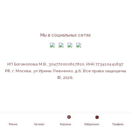
Мы в социальных сетях
ИП Богомолова М.В., 304770000617810, ИНН 773410441897
РФ, г. Москва, ул Ирины Левченко, д.6
, Все права защищены
©, 2026.
0
design by loliiilol studio
Меню
Каталог
Корзина
Избранное
Профиль