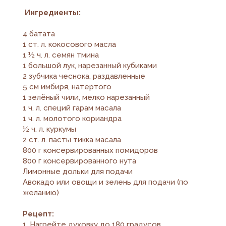
Ингредиенты:
4 батата
1 ст. л. кокосового масла
1 ½ ч. л. семян тмина
1 большой лук, нарезанный кубиками
2 зубчика чеснока, раздавленные
5 см имбиря, натертого
1 зелёный чили, мелко нарезанный
1 ч. л. специй гарам масала
1 ч. л. молотого кориандра
½ ч. л. куркумы
2 ст. л. пасты тикка масала
800 г консервированных помидоров
800 г консервированного нута
Лимонные дольки для подачи
Авокадо или овощи и зелень для подачи (по
желанию)
Рецепт:
1. Нагрейте духовку до 180 градусов.