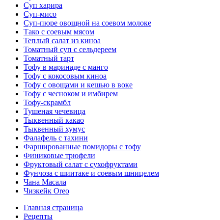
Суп харира
Суп-мисо
Суп-пюре овощной на соевом молоке
Тако с соевым мясом
Теплый салат из киноа
Томатный суп с сельдереем
Томатный тарт
Тофу в маринаде с манго
Тофу с кокосовым киноа
Тофу с овощами и кешью в воке
Тофу с чесноком и имбирем
Тофу-скрамбл
Тушеная чечевица
Тыквенный какао
Тыквенный хумус
Фалафель с тахини
Фаршированные помидоры с тофу
Финиковые трюфели
Фруктовый салат с сухофруктами
Фунчоза с шиитаке и соевым шницелем
Чана Масала
Чизкейк Oreo
Главная страница
Рецепты