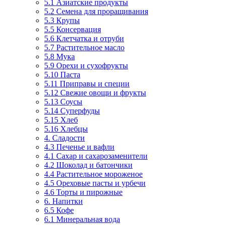
5.1 Азиатские продукты
5.2 Семена для проращивания
5.3 Крупы
5.5 Консервация
5.6 Клетчатка и отруби
5.7 Растительное масло
5.8 Мука
5.9 Орехи и сухофрукты
5.10 Паста
5.11 Приправы и специи
5.12 Свежие овощи и фрукты
5.13 Соусы
5.14 Суперфуды
5.15 Хлеб
5.16 Хлебцы
4. Сладости
4.3 Печенье и вафли
4.1 Сахар и сахарозаменители
4.2 Шоколад и батончики
4.4 Растительное мороженое
4.5 Ореховые пасты и урбечи
4.6 Торты и пирожные
6. Напитки
6.5 Кофе
6.1 Минеральная вода