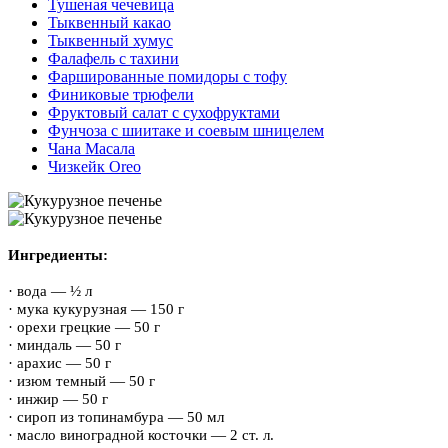
Тушеная чечевица
Тыквенный какао
Тыквенный хумус
Фалафель с тахини
Фаршированные помидоры с тофу
Финиковые трюфели
Фруктовый салат с сухофруктами
Фунчоза с шиитаке и соевым шницелем
Чана Масала
Чизкейк Oreo
Ингредиенты:
· вода — ½ л
· мука кукурузная — 150 г
· орехи грецкие — 50 г
· миндаль — 50 г
· арахис — 50 г
· изюм темный — 50 г
· инжир — 50 г
· сироп из топинамбура — 50 мл
· масло виноградной косточки — 2 ст. л.