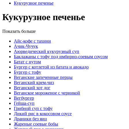
Кукурузное печенье
Кукурузное печенье
Показать больше
Айс-кофе с тахини
Ачик-Чучук
Аюрведический кукурузный суп
Баклажаны с тофу под имбирно-соевым соусом
Батат с нутом
Бургер с котлетой из батата и авокадо
Бургер с тофу
Веганские запеченные перцы
Веганский крем-чиз
Веганский хот дог
Веганское мороженое с черникой
Вегбургер
Гейша-суп
Грибной суп с тофу
Дикий рис в кокосовом соусе
Драники без яиц
Жареные соевые бобы