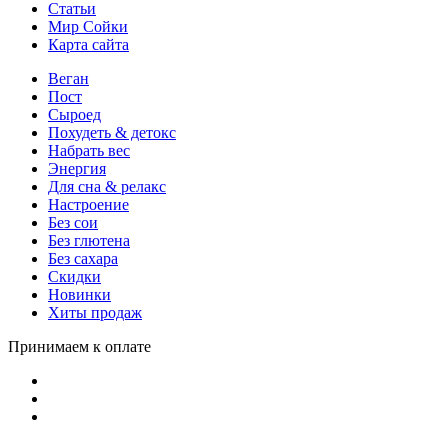
Статьи
Мир Сойки
Карта сайта
Веган
Пост
Сыроед
Похудеть & детокс
Набрать вес
Энергия
Для сна & релакс
Настроение
Без сои
Без глютена
Без сахара
Скидки
Новинки
Хиты продаж
Принимаем к оплате