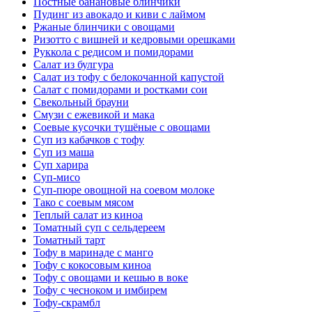
Постные банановые блинчики
Пудинг из авокадо и киви с лаймом
Ржаные блинчики с овощами
Ризотто с вишней и кедровыми орешками
Руккола с редисом и помидорами
Салат из булгура
Салат из тофу с белокочанной капустой
Салат с помидорами и ростками сои
Свекольный брауни
Смузи с ежевикой и мака
Соевые кусочки тушёные с овощами
Суп из кабачков с тофу
Суп из маша
Суп харира
Суп-мисо
Суп-пюре овощной на соевом молоке
Тако с соевым мясом
Теплый салат из киноа
Томатный суп с сельдереем
Томатный тарт
Тофу в маринаде с манго
Тофу с кокосовым киноа
Тофу с овощами и кешью в воке
Тофу с чесноком и имбирем
Тофу-скрамбл