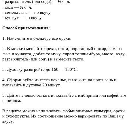
· разрыхлитель (или сода) — ⅓ ч. л.
· соль — ⅙ ч. л.
· семена льна — по вкусу
· кунжут — по вкусу
Способ приготовления:
1. Измельчите в блендере все орехи.
2. В миске смешайте орехи
, изюм, порезанный инжир, семена
льна и кунжута, добавьте муку, сироп топинамбура, масло, воду,
разрыхлитель (или соду) и вымесите тесто.
3. Духовку разогрейте до 160 — 180°C.
4. Сформируйте из теста печенье, выложите на противень и
выпекайте в духовке 20 минут.
5. Дайте печенью остыть и подавайте с имбирным или кофейным
напитком.
В рецепте можно использовать любые злаковые культуры, орехи
и сухофрукты. Их соотношение можно варьировать по Вашему
вкусу.