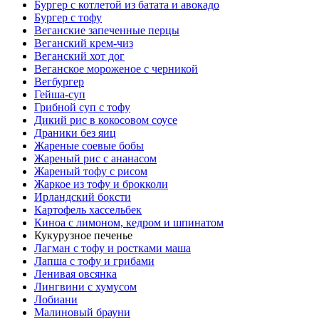
Бургер с котлетой из батата и авокадо
Бургер с тофу
Веганские запеченные перцы
Веганский крем-чиз
Веганский хот дог
Веганское мороженое с черникой
Вегбургер
Гейша-суп
Грибной суп с тофу
Дикий рис в кокосовом соусе
Драники без яиц
Жареные соевые бобы
Жареный рис с ананасом
Жареный тофу с рисом
Жаркое из тофу и брокколи
Ирландский боксти
Картофель хассельбек
Киноа с лимоном, кедром и шпинатом
Кукурузное печенье
Лагман с тофу и ростками маша
Лапша с тофу и грибами
Ленивая овсянка
Лингвини с хумусом
Лобиани
Малиновый брауни