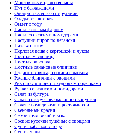
Морковно-миндальная паста
Нут с баклажанами
Овощной салат со спирулиной
Оладьи из шпината
Омлет с тофу
Паста с соевым фаршем
Паста со свежими помидорами
Пастуший пирог по-вегански
Паэлья с тофу
Перловая каша с картошкой и луком
Постная масленица
Постная окрошка
Постные банановые блинчики
Пудинг из авокадо и киви с лаймом
Ржаные блинчики с овощами
Ризотто с вишней и кедровыми орешками
Руккола с редисом и помидорами
Салат из булгура
Салат из тофу с белокочанной капустой
Салат с помидорами и ростками сои
Свекольный брауни
Смузи с ежевикой и мака
Соевые кусочки тушёные с овощами
Суп из кабачков с тофу
Суп из маша