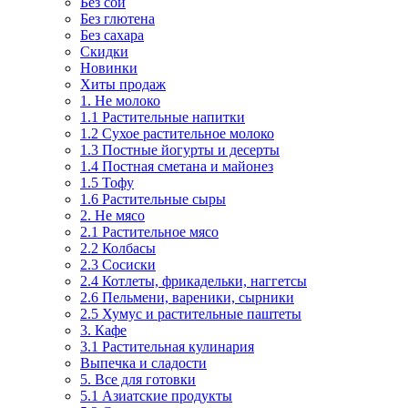
Без сои
Без глютена
Без сахара
Скидки
Новинки
Хиты продаж
1. Не молоко
1.1 Растительные напитки
1.2 Сухое растительное молоко
1.3 Постные йогурты и десерты
1.4 Постная сметана и майонез
1.5 Тофу
1.6 Растительные сыры
2. Не мясо
2.1 Растительное мясо
2.2 Колбасы
2.3 Сосиски
2.4 Котлеты, фрикадельки, наггетсы
2.6 Пельмени, вареники, сырники
2.5 Хумус и растительные паштеты
3. Кафе
3.1 Растительная кулинария
Выпечка и сладости
5. Все для готовки
5.1 Азиатские продукты