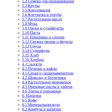
5.2 Семена для проращивания
5.3 Крупы
5.5 Консервация
5.6 Клетчатка и отруби
5.7 Растительное масло
5.8 Мука
5.9 Орехи и сухофрукты
5.10 Паста
5.11 Приправы и специи
5.12 Свежие овощи и фрукты
5.13 Соусы
5.14 Суперфуды
5.15 Хлеб
5.16 Хлебцы
4. Сладости
4.3 Печенье и вафли
4.1 Сахар и сахарозаменители
4.2 Шоколад и батончики
4.4 Растительное мороженое
4.5 Ореховые пасты и урбечи
4.6 Торты и пирожные
6. Напитки
6.5 Кофе
6.1 Минеральная вода
6.2 Комбуча и напитки