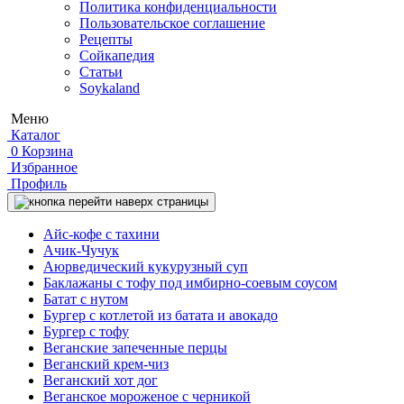
Политика конфиденциальности
Пользовательское соглашение
Рецепты
Сойкапедия
Статьи
Soykaland
Меню
Каталог
0
Корзина
Избранное
Профиль
Айс-кофе с тахини
Ачик-Чучук
Аюрведический кукурузный суп
Баклажаны с тофу под имбирно-соевым соусом
Батат с нутом
Бургер с котлетой из батата и авокадо
Бургер с тофу
Веганские запеченные перцы
Веганский крем-чиз
Веганский хот дог
Веганское мороженое с черникой