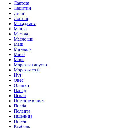
Лактоза
Лецитин
Личи
Лонган
Макадамия
Манго
Масала
Масло ши
Маш
Миндаль
Мисо
Морс
Морская капуста
Морская соль
Нут
Овёс
Оливки
Папад
Пекан
Питание в пост
Полба
Полента
Пшеница
Пшено
Рамболь