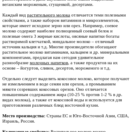
веганским мороженым, сгущенкой, десертами.
Каждый вид
растительного молока
отличается теми полезными
свойствами, а также набором витаминов и микроэлементов,
которые имеет исходное зерно или орех. Например, соевое
молоко содержит наиболее полноценный соевый белок и
полезные омега 3 жирные кислоты, овсяные напитки богаты
растворимой клетчаткой, миндальное молоко – отличный
источник кальция и т.д. Многие производители обогащают
растительное молоко витаминами, кальцием и др. минеральными
компонентами, предлагая нам сегодня удивительное
разнообразие
молочных напитков
, а также продуктов на их
основе – йогуртов, сливок, десертов, мороженого и т.д.
Отдельно следует выделить кокосовое молоко, которое получают
не измельчением в воде семян или орехов, а промыванием
мякоти созревших кокосовых орехов. Оно отличается
повышенным содержанием жира (10-25 % против 1-2 % в др.
видах молока), а также от кокосовой воды и используется для
приготовления различных блюд восточной кухни.
Место производства:
Страны ЕС и Юго-Восточной Азии, США,
Израиль, Россия.
Кулинарные свойства:
Растительное молоко
можно