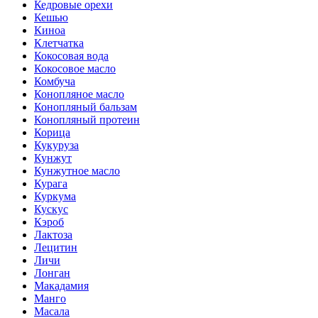
Кедровые орехи
Кешью
Киноа
Клетчатка
Кокосовая вода
Кокосовое масло
Комбуча
Конопляное масло
Конопляный бальзам
Конопляный протеин
Корица
Кукуруза
Кунжут
Кунжутное масло
Курага
Куркума
Кускус
Кэроб
Лактоза
Лецитин
Личи
Лонган
Макадамия
Манго
Масала