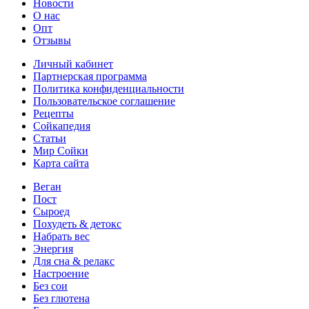
Новости
О нас
Опт
Отзывы
Личный кабинет
Партнерская программа
Политика конфиденциальности
Пользовательское соглашение
Рецепты
Сойкапедия
Статьи
Мир Сойки
Карта сайта
Веган
Пост
Сыроед
Похудеть & детокс
Набрать вес
Энергия
Для сна & релакс
Настроение
Без сои
Без глютена