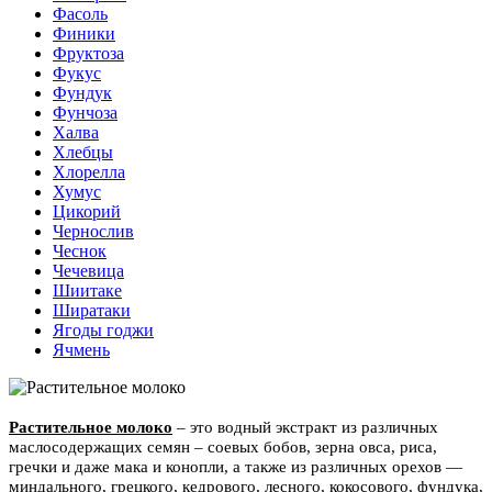
Фасоль
Финики
Фруктоза
Фукус
Фундук
Фунчоза
Халва
Хлебцы
Хлорелла
Хумус
Цикорий
Чернослив
Чеснок
Чечевица
Шиитаке
Ширатаки
Ягоды годжи
Ячмень
Ра
стительное молоко
– это водный экстракт из различных
маслосодержащих семян – соевых бобов, зерна овса, риса,
гречки и даже мака и конопли, а также из различных орехов —
миндального, грецкого, кедрового, лесного, кокосового, фундука,