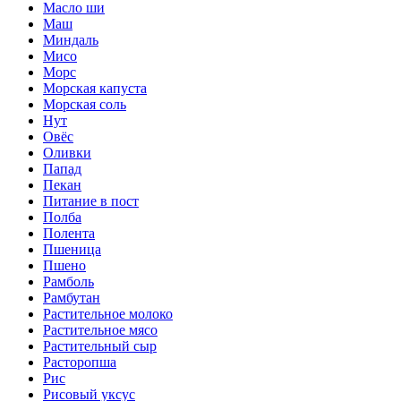
Масло ши
Маш
Миндаль
Мисо
Морс
Морская капуста
Морская соль
Нут
Овёс
Оливки
Папад
Пекан
Питание в пост
Полба
Полента
Пшеница
Пшено
Рамболь
Рамбутан
Растительное молоко
Растительное мясо
Растительный сыр
Расторопша
Рис
Рисовый уксус