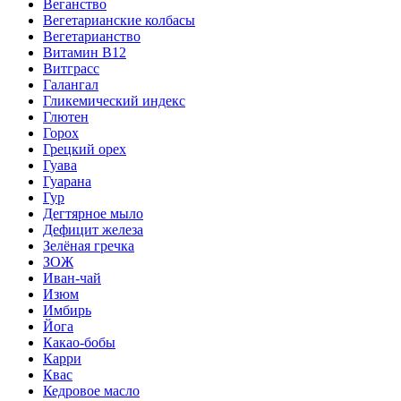
Веганство
Вегетарианские колбасы
Вегетарианство
Витамин B12
Витграсс
Галангал
Гликемический индекс
Глютен
Горох
Грецкий орех
Гуава
Гуарана
Гур
Дегтярное мыло
Дефицит железа
Зелёная гречка
ЗОЖ
Иван-чай
Изюм
Имбирь
Йога
Какао-бобы
Карри
Квас
Кедровое масло