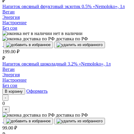
₽
Напиток овсяный фруктовый экзотик 0.5% «Nemoloko», 1л
Веган
Энергия
Настроение
Без сои
нет в наличии
доставка по РФ
199.00
₽
₽
Напиток овсяный шоколадный 3.2% «Nemoloko», 1л
Веган
Энергия
Настроение
Без сои
Оформить
В корзину
-
0
+
доставка по РФ
99.00
₽