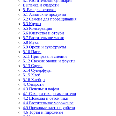
3.1 Растительная кулинария
Выпечка и сладости
5. Все для готовки
5.1 Азиатские продукты
5.2 Семена для проращивания
5.3 Крупы
5.5 Консервация
5.6 Клетчатка и отруби
5.7 Растительное масло
5.8 Мука
5.9 Орехи и сухофрукты
5.10 Паста
5.11 Приправы и специи
5.12 Свежие овощи и фрукты
5.13 Соусы
5.14 Суперфуды
5.15 Хлеб
5.16 Хлебцы
4. Сладости
4.3 Печенье и вафли
4.1 Сахар и сахарозаменители
4.2 Шоколад и батончики
4.4 Растительное мороженое
4.5 Ореховые пасты и урбечи
4.6 Торты и пирожные