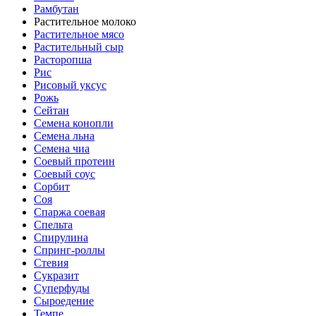
Рамбутан
Растительное молоко
Растительное мясо
Растительный сыр
Расторопша
Рис
Рисовый уксус
Рожь
Сейтан
Семена конопли
Семена льна
Семена чиа
Соевый протеин
Соевый соус
Сорбит
Соя
Спаржа соевая
Спельта
Спирулина
Спринг-роллы
Стевия
Сукразит
Суперфуды
Сыроедение
Темпе