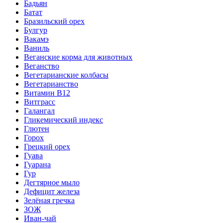
Бадьян
Батат
Бразильский орех
Булгур
Вакамэ
Ваниль
Веганские корма для животных
Веганство
Вегетарианские колбасы
Вегетарианство
Витамин B12
Витграсс
Галангал
Гликемический индекс
Глютен
Горох
Грецкий орех
Гуава
Гуарана
Гур
Дегтярное мыло
Дефицит железа
Зелёная гречка
ЗОЖ
Иван-чай