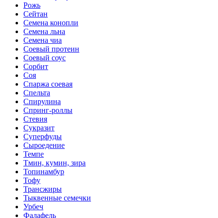
Рожь
Сейтан
Семена конопли
Семена льна
Семена чиа
Соевый протеин
Соевый соус
Сорбит
Соя
Спаржа соевая
Спельта
Спирулина
Спринг-роллы
Стевия
Сукразит
Суперфуды
Сыроедение
Темпе
Тмин, кумин, зира
Топинамбур
Тофу
Трансжиры
Тыквенные семечки
Урбеч
Фалафель