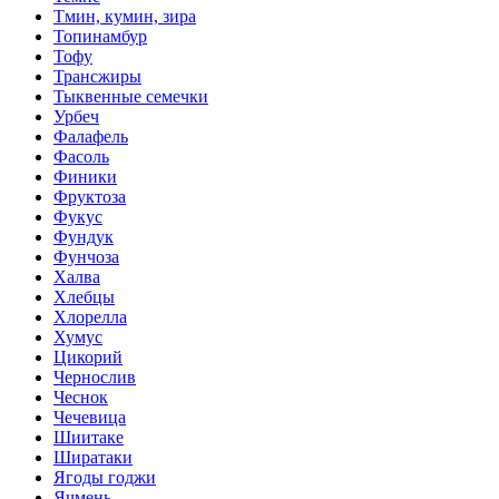
Тмин, кумин, зира
Топинамбур
Тофу
Трансжиры
Тыквенные семечки
Урбеч
Фалафель
Фасоль
Финики
Фруктоза
Фукус
Фундук
Фунчоза
Халва
Хлебцы
Хлорелла
Хумус
Цикорий
Чернослив
Чеснок
Чечевица
Шиитаке
Ширатаки
Ягоды годжи
Ячмень