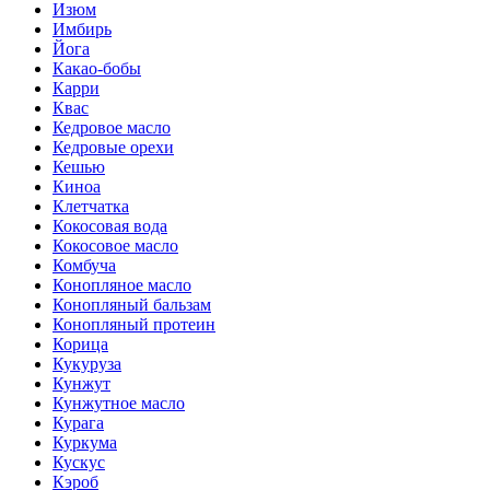
Изюм
Имбирь
Йога
Какао-бобы
Карри
Квас
Кедровое масло
Кедровые орехи
Кешью
Киноа
Клетчатка
Кокосовая вода
Кокосовое масло
Комбуча
Конопляное масло
Конопляный бальзам
Конопляный протеин
Корица
Кукуруза
Кунжут
Кунжутное масло
Курага
Куркума
Кускус
Кэроб