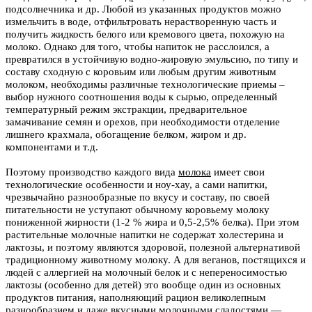
подсолнечника и др. Любой из указанных продуктов можно
измельчить в воде, отфильтровать нерастворенную часть и
получить жидкость белого или кремового цвета, похожую на
молоко. Однако для того, чтобы напиток не расслоился, а
превратился в устойчивую водно-жировую эмульсию, по типу и
составу сходную с коровьим или любым другим животным
молоком, необходимы различные технологические приемы –
выбор нужного соотношения воды к сырью, определенный
температурный режим экстракции, предварительное
замачивание семян и орехов, при необходимости отделение
лишнего крахмала, обогащение белком, жиром и др.
компонентами и т.д.
Поэтому производство каждого вида
молока
имеет свои
технологические особенности и ноу-хау, а сами напитки,
чрезвычайно разнообразные по вкусу и составу, по своей
питательности не уступают обычному коровьему молоку
пониженной жирности (1-2 % жира и 0,5-2,5% белка). При этом
растительные молочные напитки не содержат холестерина и
лактозы, и поэтому являются здоровой, полезной альтернативой
традиционному животному молоку. А для веганов, постящихся и
людей с аллергией на молочный белок и с непереносимостью
лактозы (особенно для детей) это вообще один из основных
продуктов питания, наполняющий рацион великолепным
разнообразием и даже вкусными молочными сладостями —