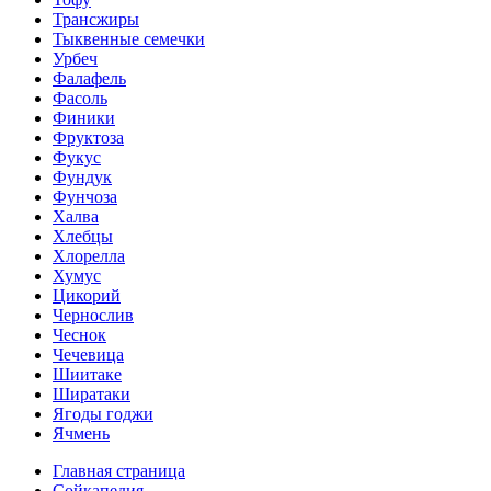
Трансжиры
Тыквенные семечки
Урбеч
Фалафель
Фасоль
Финики
Фруктоза
Фукус
Фундук
Фунчоза
Халва
Хлебцы
Хлорелла
Хумус
Цикорий
Чернослив
Чеснок
Чечевица
Шиитаке
Ширатаки
Ягоды годжи
Ячмень
Главная страница
Сойкапедия