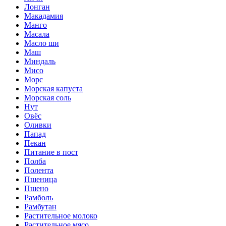
Лонган
Макадамия
Манго
Масала
Масло ши
Маш
Миндаль
Мисо
Морс
Морская капуста
Морская соль
Нут
Овёс
Оливки
Папад
Пекан
Питание в пост
Полба
Полента
Пшеница
Пшено
Рамболь
Рамбутан
Растительное молоко
Растительное мясо