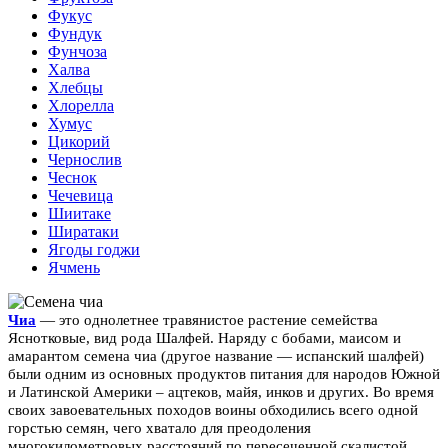
Фукус
Фундук
Фунчоза
Халва
Хлебцы
Хлорелла
Хумус
Цикорий
Чернослив
Чеснок
Чечевица
Шиитаке
Ширатаки
Ягоды годжи
Ячмень
Чиа
— это однолетнее травянистое растение семейства
Яснотковые, вид рода Шалфей. Наряду с бобами, маисом и
амарантом семена чиа (другое название — испанский шалфей)
были одним из основных продуктов питания для народов Южной
и Латинской Америки – ацтеков, майя, инков и других. Во время
своих завоевательных походов воины обходились всего одной
горстью семян, чего хватало для преодоления
многокилометровых расстояний по пересеченной скалистой