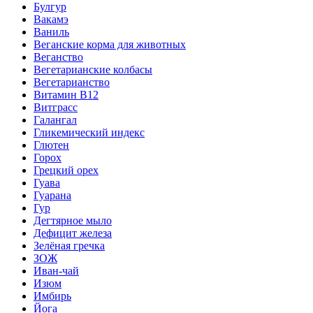
Булгур
Вакамэ
Ваниль
Веганские корма для животных
Веганство
Вегетарианские колбасы
Вегетарианство
Витамин B12
Витграсс
Галангал
Гликемический индекс
Глютен
Горох
Грецкий орех
Гуава
Гуарана
Гур
Дегтярное мыло
Дефицит железа
Зелёная гречка
ЗОЖ
Иван-чай
Изюм
Имбирь
Йога