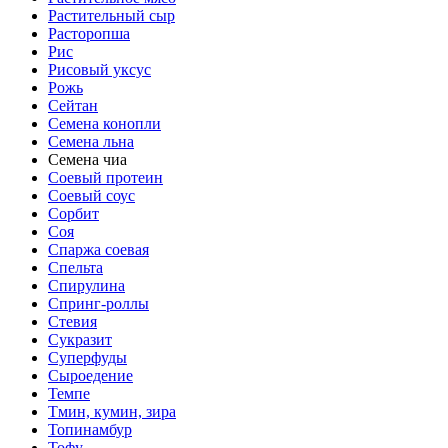
Растительный сыр
Расторопша
Рис
Рисовый уксус
Рожь
Сейтан
Семена конопли
Семена льна
Семена чиа
Соевый протеин
Соевый соус
Сорбит
Соя
Спаржа соевая
Спельта
Спирулина
Спринг-роллы
Стевия
Сукразит
Суперфуды
Сыроедение
Темпе
Тмин, кумин, зира
Топинамбур
Тофу