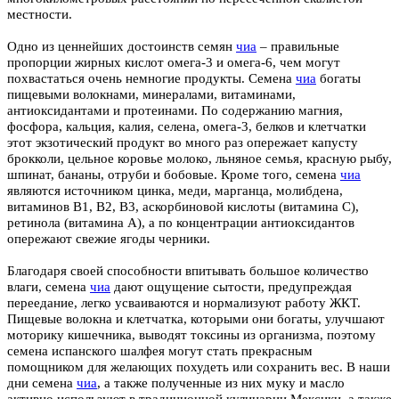
местности.
Одно из ценнейших достоинств семян
чиа
– правильные
пропорции жирных кислот омега-3 и омега-6, чем могут
похвастаться очень немногие продукты. Семена
чиа
богаты
пищевыми волокнами, минералами, витаминами,
антиоксидантами и протеинами. По содержанию магния,
фосфора, кальция, калия, селена, омега-3, белков и клетчатки
этот экзотический продукт во много раз опережает капусту
брокколи, цельное коровье молоко, льняное семья, красную рыбу,
шпинат, бананы, отруби и бобовые. Кроме того, семена
чиа
являются источником цинка, меди, марганца, молибдена,
витаминов В1, В2, В3, аскорбиновой кислоты (витамина С),
ретинола (витамина А), а по концентрации антиоксидантов
опережают свежие ягоды черники.
Благодаря своей способности впитывать большое количество
влаги, семена
чиа
дают ощущение сытости, предупреждая
переедание, легко усваиваются и нормализуют работу ЖКТ.
Пищевые волокна и клетчатка, которыми они богаты, улучшают
моторику кишечника, выводят токсины из организма, поэтому
семена испанского шалфея могут стать прекрасным
помощником для желающих похудеть или сохранить вес. В наши
дни семена
чиа
, а также полученные из них муку и масло
активно используют в традиционной кулинарии Мексики, а также