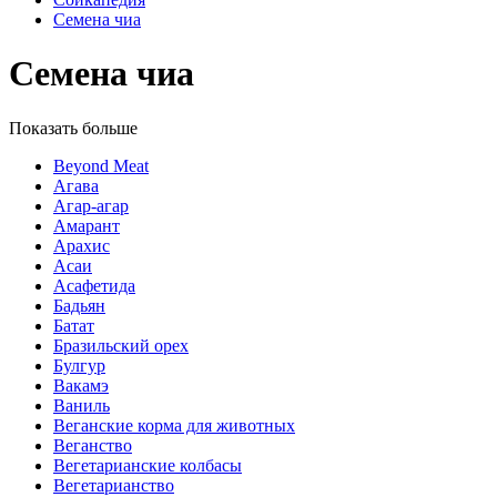
Семена чиа
Семена чиа
Показать больше
Beyond Meat
Агава
Агар-агар
Амарант
Арахис
Асаи
Асафетида
Бадьян
Батат
Бразильский орех
Булгур
Вакамэ
Ваниль
Веганские корма для животных
Веганство
Вегетарианские колбасы
Вегетарианство