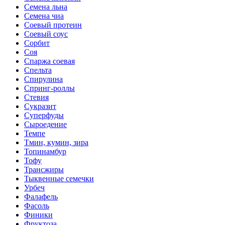
Семена льна
Семена чиа
Соевый протеин
Соевый соус
Сорбит
Соя
Спаржа соевая
Спельта
Спирулина
Спринг-роллы
Стевия
Сукразит
Суперфуды
Сыроедение
Темпе
Тмин, кумин, зира
Топинамбур
Тофу
Трансжиры
Тыквенные семечки
Урбеч
Фалафель
Фасоль
Финики
Фруктоза