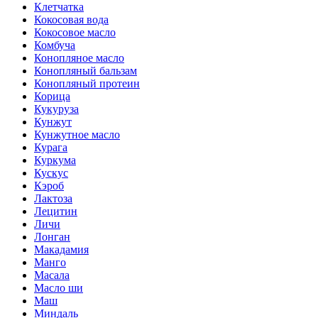
Клетчатка
Кокосовая вода
Кокосовое масло
Комбуча
Конопляное масло
Конопляный бальзам
Конопляный протеин
Корица
Кукуруза
Кунжут
Кунжутное масло
Курага
Куркума
Кускус
Кэроб
Лактоза
Лецитин
Личи
Лонган
Макадамия
Манго
Масала
Масло ши
Маш
Миндаль