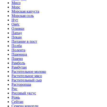
Мисо
Морс
Морская капуста
Морская соль
Нут
Овёс
Оливки
Папад
Пекан
Питание в пост
Полба
Полента
Пшеница
Пшено
Рамболь
Рамбутан
Растительное молоко
Растительное мясо
Растительный сыр
Расторопша
Рис
Рисовый уксус
Рожь
Сейтан
Семена конопли