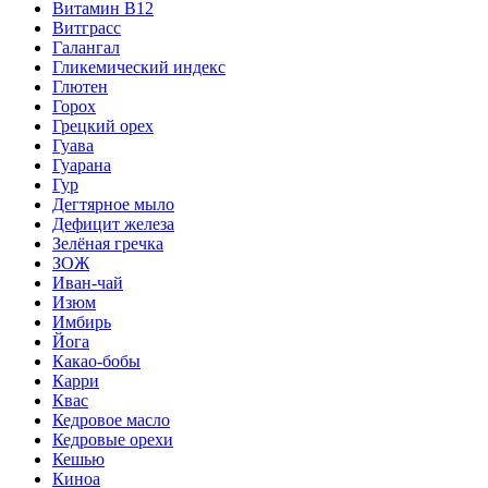
Витамин B12
Витграсс
Галангал
Гликемический индекс
Глютен
Горох
Грецкий орех
Гуава
Гуарана
Гур
Дегтярное мыло
Дефицит железа
Зелёная гречка
ЗОЖ
Иван-чай
Изюм
Имбирь
Йога
Какао-бобы
Карри
Квас
Кедровое масло
Кедровые орехи
Кешью
Киноа