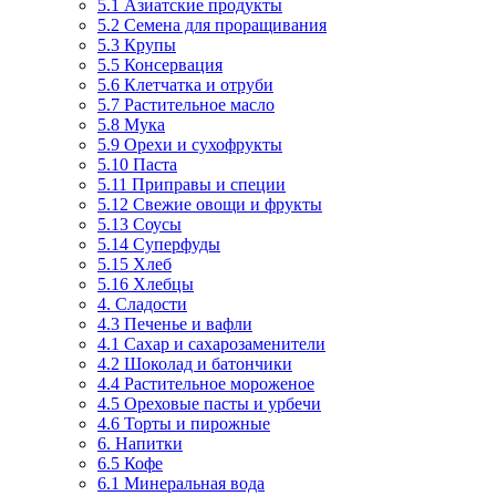
5.1 Азиатские продукты
5.2 Семена для проращивания
5.3 Крупы
5.5 Консервация
5.6 Клетчатка и отруби
5.7 Растительное масло
5.8 Мука
5.9 Орехи и сухофрукты
5.10 Паста
5.11 Приправы и специи
5.12 Свежие овощи и фрукты
5.13 Соусы
5.14 Суперфуды
5.15 Хлеб
5.16 Хлебцы
4. Сладости
4.3 Печенье и вафли
4.1 Сахар и сахарозаменители
4.2 Шоколад и батончики
4.4 Растительное мороженое
4.5 Ореховые пасты и урбечи
4.6 Торты и пирожные
6. Напитки
6.5 Кофе
6.1 Минеральная вода