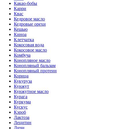
Какао-бобы
Карри
Квас
Кедровое масло
Кедровые орехи
Кешью
Киноа
Клетчатка
Кокосовая вода
Кокосовое масло
Комбуча
Конопляное масло
Конопляный бальзам
Конопляный протеин
Корица
Кукуруза
Кунжут
Кунжутное масло
Курага
Куркума
Кускус
Кэроб
Лактоза
Лецитин
Личи