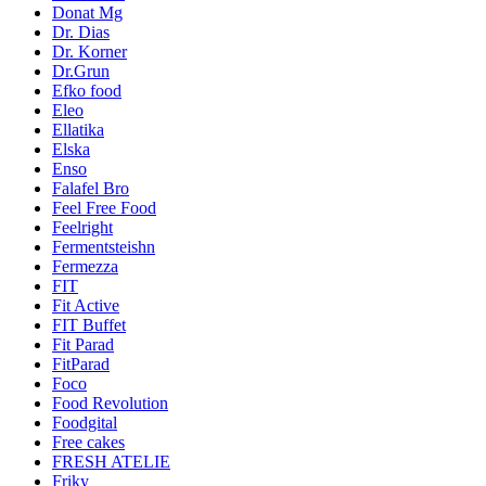
Donat Mg
Dr. Dias
Dr. Korner
Dr.Grun
Efko food
Eleo
Ellatika
Elska
Enso
Falafel Bro
Feel Free Food
Feelright
Fermentsteishn
Fermezza
FIT
Fit Active
FIT Buffet
Fit Parad
FitParad
Foco
Food Revolution
Foodgital
Free cakes
FRESH ATELIE
Friky