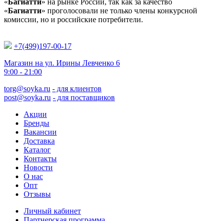
«
Багиатти
» на рынке России, так как за качество
«
Багиатти
» проголосовали не только члены конкурсной
комиссии, но и российские потребители.
+7(499)197-00-17
Магазин на ул. Ирины Левченко 6
9:00 - 21:00
torg@soyka.ru
- для клиентов
post@soyka.ru
- для поставщиков
Акции
Бренды
Вакансии
Доставка
Каталог
Контакты
Новости
О нас
Опт
Отзывы
Личный кабинет
Партнерская программа