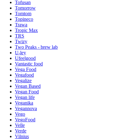
Tofusan
Tomorrow
Tomtom
Topineco
Trawa
Tropic Max
TRS
Twizy
Two Peaks - brew lab
U-ley
Ufeelgood
Vantastic food
Vega Food
Vegafood
Vegalize
Vegan Based
Vegan Food
Vegan life
Veganika
Vegannova
Vego
VegoFood
Velle
Verde
Vilnius