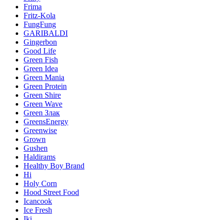
Frima
Fritz-Kola
FungFung
GARIBALDI
Gingerbon
Good Life
Green Fish
Green Idea
Green Mania
Green Protein
Green Shire
Green Wave
Green Злак
GreensEnergy
Greenwise
Grown
Gushen
Haldirams
Healthy Boy Brand
Hi
Holy Corn
Hood Street Food
Icancook
Ice Fresh
Iki