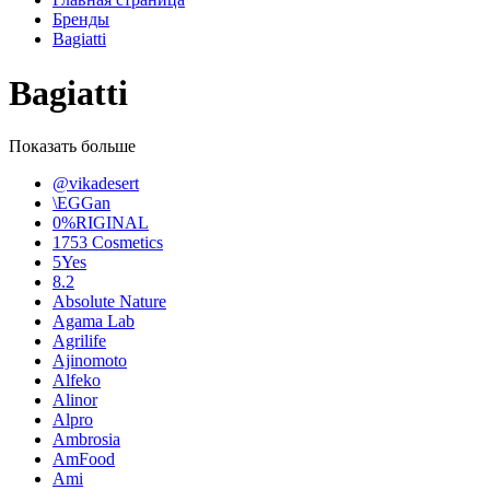
Бренды
Bagiatti
Bagiatti
Показать больше
@vikadesert
\EGGan
0%RIGINAL
1753 Cosmetics
5Yes
8.2
Absolute Nature
Agama Lab
Agrilife
Ajinomoto
Alfeko
Alinor
Alpro
Ambrosia
AmFood
Ami