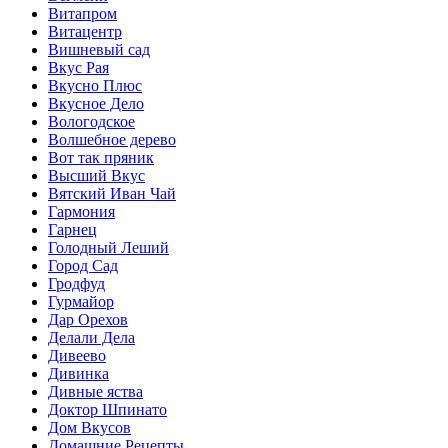
Витапром
Витацентр
Вишневый сад
Вкус Рая
Вкусно Плюс
Вкусное Дело
Вологодское
Волшебное дерево
Вот так пряник
Высший Вкус
Вятский Иван Чай
Гармония
Гарнец
Голодный Леший
Город Сад
Гродфуд
Гурмайор
Дар Орехов
Делали Дела
Дивеево
Дивинка
Дивные яства
Доктор Шпинато
Дом Вкусов
Домашние Рецепты