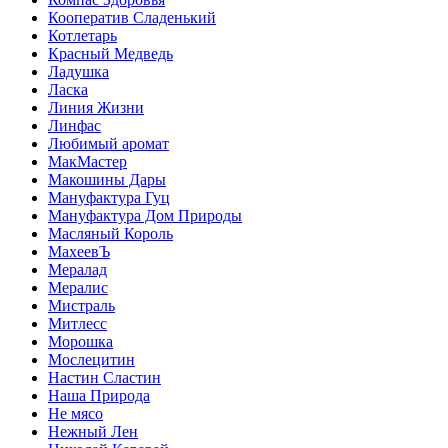
Кооператив Сладенький
Котлетарь
Красный Медведь
Ладушка
Ласка
Линия Жизни
Линфас
Любимый аромат
МакМастер
Макошины Дары
Мануфактура Гуц
Мануфактура Дом Природы
Масляный Король
МахеевЪ
Мералад
Мералис
Мистраль
Митлесс
Морошка
Мослецитин
Настин Сластин
Наша Природа
Не мясо
Нежный Лен