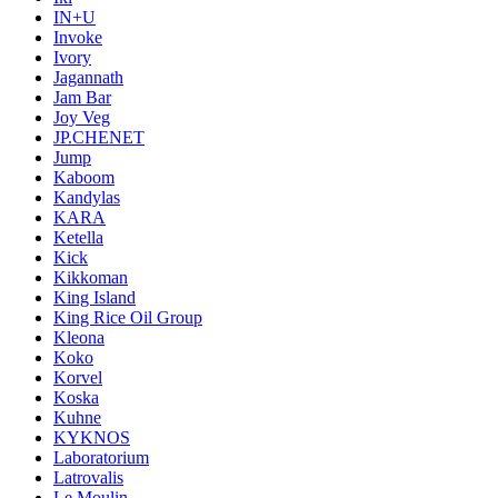
IN+U
Invoke
Ivory
Jagannath
Jam Bar
Joy Veg
JP.CHENET
Jump
Kaboom
Kandylas
KARA
Ketella
Kick
Kikkoman
King Island
King Rice Oil Group
Kleona
Koko
Korvel
Koska
Kuhne
KYKNOS
Laboratorium
Latrovalis
Le Moulin