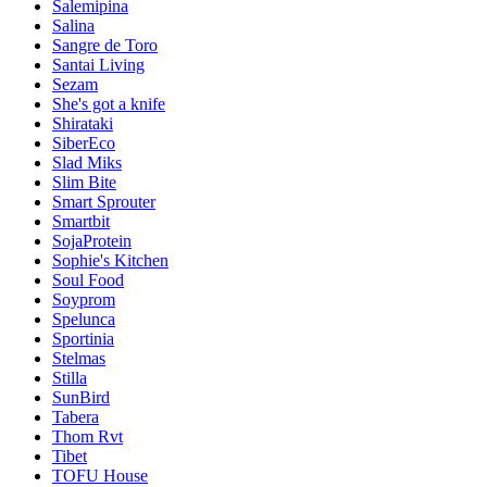
Salemipina
Salina
Sangre de Toro
Santai Living
Sezam
She's got a knife
Shirataki
SiberEco
Slad Miks
Slim Bite
Smart Sprouter
Smartbit
SojaProtein
Sophie's Kitchen
Soul Food
Soyprom
Spelunca
Sportinia
Stelmas
Stilla
SunBird
Tabera
Thom Rvt
Tibet
TOFU House