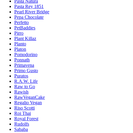
Pasta Natura
Pasta Rey 1851
Pearl River Bridge
Pepa Chocolate
Perfetto
PetBaddies
Pirro
Plant Killaz
Planto
Platon
Pomodorino
Ponnath
Primavena
Primo Gusto
Puratos
R.A.W. Life
Raw to Go
Rawish
RawVeganCake
Regalio Vegan
Riso Scotti
Roi Thai
Royal Forest
Rudolfs
Sababa