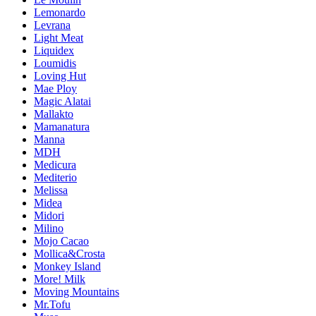
Lemonardo
Levrana
Light Meat
Liquidex
Loumidis
Loving Hut
Mae Ploy
Magic Alatai
Mallakto
Mamanatura
Manna
MDH
Medicura
Mediterio
Melissa
Midea
Midori
Milino
Mojo Cacao
Mollica&Crosta
Monkey Island
More! Milk
Moving Mountains
Mr.Tofu