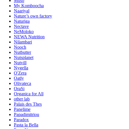
Muso
My Komboocha
Naariyal
Nature’s own factory
Naturiga
Nectave
NeMoloko
NEWA Nutrition
Nilambari
Nooch
Nutbutter
Nutsplanet
Nutvill
Nygella
O'Zera
Oatly
Olivateca
OraSi
Organica for All
other lab
Palais des Thes
Panelime
Papadimitriou
Paradox
Pasta la Bella