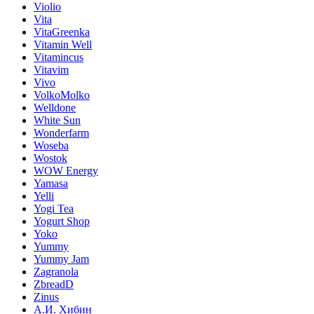
Violio
Vita
VitaGreenka
Vitamin Well
Vitamincus
Vitavim
Vivo
VolkoMolko
Welldone
White Sun
Wonderfarm
Woseba
Wostok
WOW Energy
Yamasa
Yelli
Yogi Tea
Yogurt Shop
Yoko
Yummy
Yummy Jam
Zagranola
ZbreadD
Zinus
А.И. Хибин