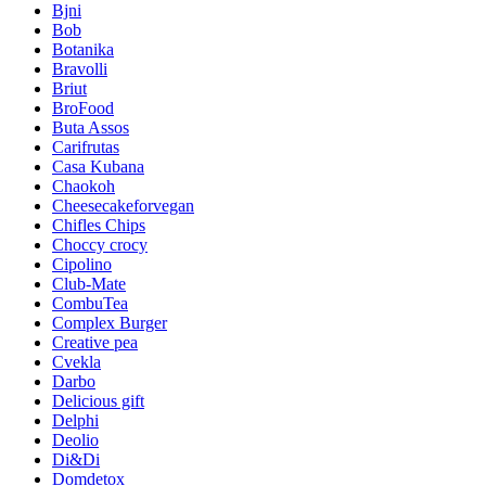
Bjni
Bob
Botanika
Bravolli
Briut
BroFood
Buta Assos
Carifrutas
Casa Kubana
Chaokoh
Cheesecakeforvegan
Chifles Chips
Choccy crocy
Cipolino
Club-Mate
CombuTea
Complex Burger
Creative pea
Cvekla
Darbo
Delicious gift
Delphi
Deolio
Di&Di
Domdetox