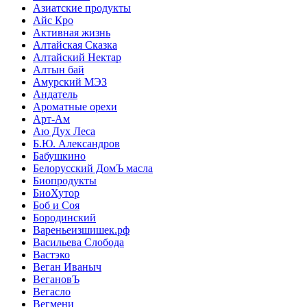
Азиатские продукты
Айс Кро
Активная жизнь
Алтайская Сказка
Алтайский Нектар
Алтын бай
Амурский МЭЗ
Андатель
Ароматные орехи
Арт-Ам
Аю Дух Леса
Б.Ю. Александров
Бабушкино
Белорусский ДомЪ масла
Биопродукты
БиоХутор
Боб и Соя
Бородинский
Вареньеизшишек.рф
Васильева Слобода
Вастэко
Веган Иваныч
ВегановЪ
Вегасло
Вегмени