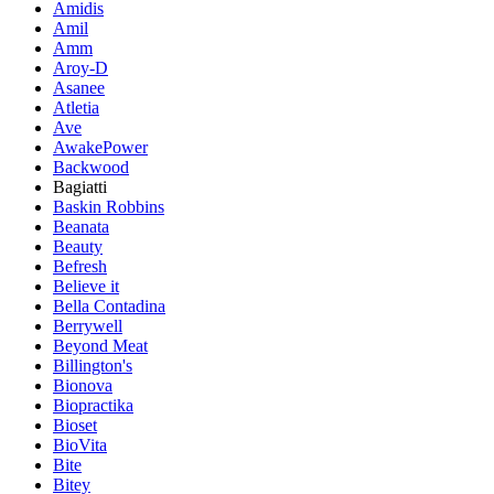
Amidis
Amil
Amm
Aroy-D
Asanee
Atletia
Ave
AwakePower
Backwood
Bagiatti
Baskin Robbins
Beanata
Beauty
Befresh
Believe it
Bella Contadina
Berrywell
Beyond Meat
Billington's
Bionova
Biopractika
Bioset
BioVita
Bite
Bitey