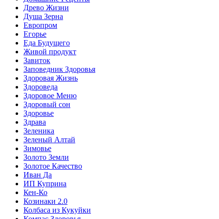
Древо Жизни
Душа Зерна
Европром
Егорье
Еда Будущего
Живой продукт
Завиток
Заповедник Здоровья
Здоровая Жизнь
Здороведа
Здоровое Меню
Здоровый сон
Здоровье
Здрава
Зеленика
Зеленый Алтай
Зимовье
Золото Земли
Золотое Качество
Иван Да
ИП Куприна
Кен-Ко
Козинаки 2.0
Колбаса из Кукуйки
Компас Здоровья