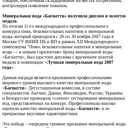
товаров, обеспечивая складирование на местах потребления,
контролируя появление новинок.
Минеральная вода «Багиатти» получила диплом и золотую
медаль
По итогам 11-го международного профессионального
конкурса пива, безалкогольных напитков и минеральной
воды, который проводился с 26 по 30 ноября 2007 года в
Москве ГУ ВНИИ ПБ и ВП в рамках XII Международного
симпозиума "Пиво, безалкогольные напитки и минеральные
воды — к новым горизонтам» брэнд минеральной воды
«Багиатти», был удостоен диплома с вручением золотой
медали в номинации «
Лучшая минеральная вода 2007
года
».
Данная награда является признанием профессионалами
мирового уровня высокого качества минеральной воды
«
Багиатти
». Дегустационная комиссия, в составе
специалистов Англии, Дании, Финляндии, России, Украины
и Белоруссии проводила «слепое» тестирование минеральных
вод, представленных на конкурс. Профессионалы высоко
оценили качество минеральной воды «
Багиатти
» и ее
прекрасные вкусовые характеристики.
Эта победа – очередное громкое признание минеральной воды