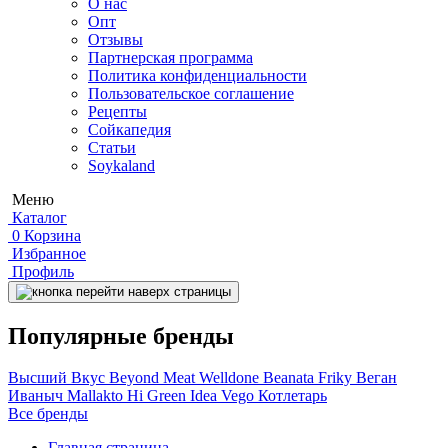
О нас
Опт
Отзывы
Партнерская программа
Политика конфиденциальности
Пользовательское соглашение
Рецепты
Сойкапедия
Статьи
Soykaland
Меню
Каталог
0
Корзина
Избранное
Профиль
Популярные бренды
Высший Вкус
Beyond Meat
Welldone
Beanata
Friky
Веган
Иваныч
Mallakto
Hi
Green Idea
Vego
Котлетарь
Все бренды
Главная страница