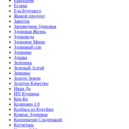
Европром
Егорье
Еда Будущего
Живой продукт
Завиток
Заповедник Здоровья
Здоровая Жизнь
Здороведа
Здоровое Меню
Здоровый сон
Здоровье
Здрава
Зеленика
Зеленый Алтай
Зимовье
Золото Земли
Золотое Качество
Иван Да
ИП Куприна
Кен-Ко
Козинаки 2.0
Колбаса из Кукуйки
Компас Здоровья
Кооператив Сладенький
Котлетарь