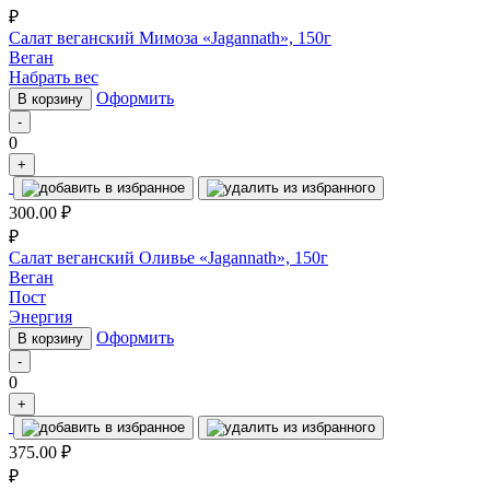
₽
Салат веганский Мимоза «Jagannath», 150г
Веган
Набрать вес
Оформить
В корзину
-
0
+
300.00
₽
₽
Салат веганский Оливье «Jagannath», 150г
Веган
Пост
Энергия
Оформить
В корзину
-
0
+
375.00
₽
₽