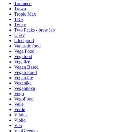
Topineco
Trawa
Tropic Max
TRS
Twizy
Two Peaks - brew lab
U-ley
Ufeelgood
Vantastic food
Vega Food
Vegafood
Vegalize
Vegan Based
Vegan Food
Vegan life
Veganika
Vegannova
Vego
VegoFood
Velle
Verde
Vilnius
Violio
Vita
VitaGreenka