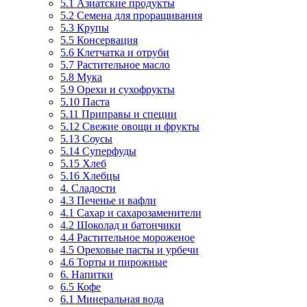
5.1 Азиатские продукты
5.2 Семена для проращивания
5.3 Крупы
5.5 Консервация
5.6 Клетчатка и отруби
5.7 Растительное масло
5.8 Мука
5.9 Орехи и сухофрукты
5.10 Паста
5.11 Приправы и специи
5.12 Свежие овощи и фрукты
5.13 Соусы
5.14 Суперфуды
5.15 Хлеб
5.16 Хлебцы
4. Сладости
4.3 Печенье и вафли
4.1 Сахар и сахарозаменители
4.2 Шоколад и батончики
4.4 Растительное мороженое
4.5 Ореховые пасты и урбечи
4.6 Торты и пирожные
6. Напитки
6.5 Кофе
6.1 Минеральная вода