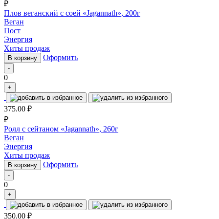
₽
Плов веганский с соей «Jagannath», 200г
Веган
Пост
Энергия
Хиты продаж
Оформить
В корзину
-
0
+
375.00
₽
₽
Ролл с сейтаном «Jagannath», 260г
Веган
Энергия
Хиты продаж
Оформить
В корзину
-
0
+
350.00
₽