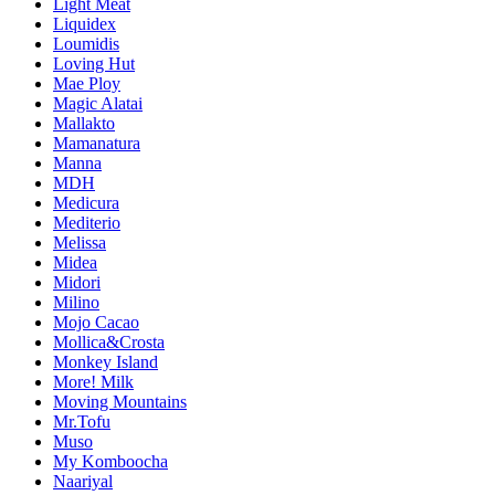
Light Meat
Liquidex
Loumidis
Loving Hut
Mae Ploy
Magic Alatai
Mallakto
Mamanatura
Manna
MDH
Medicura
Mediterio
Melissa
Midea
Midori
Milino
Mojo Cacao
Mollica&Crosta
Monkey Island
More! Milk
Moving Mountains
Mr.Tofu
Muso
My Komboocha
Naariyal