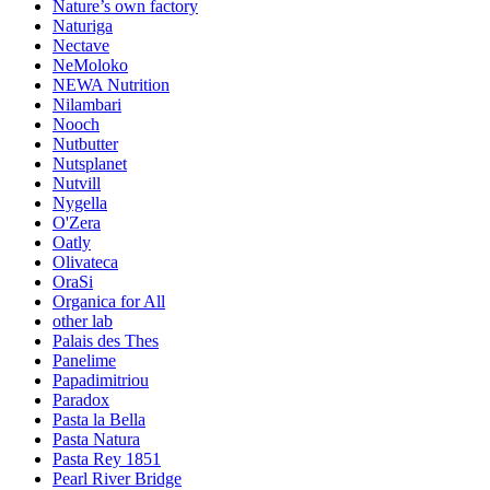
Nature’s own factory
Naturiga
Nectave
NeMoloko
NEWA Nutrition
Nilambari
Nooch
Nutbutter
Nutsplanet
Nutvill
Nygella
O'Zera
Oatly
Olivateca
OraSi
Organica for All
other lab
Palais des Thes
Panelime
Papadimitriou
Paradox
Pasta la Bella
Pasta Natura
Pasta Rey 1851
Pearl River Bridge