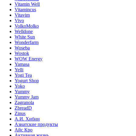
Vitamin Well
Vitamincus
Vitavim
Vivo
VolkoMolko
Welldone
White Sun
Wonderfarm
Woseba
Wostok
WOW Energy
Yamasa
Yelli
Yogi Tea
Yogurt Shop
Yoko
Yummy
Yummy Jam
Zagranola
ZbreadD
Zinus
А.И. Хибин
Азиатские продукты
Айс Кро
Активная жизнь