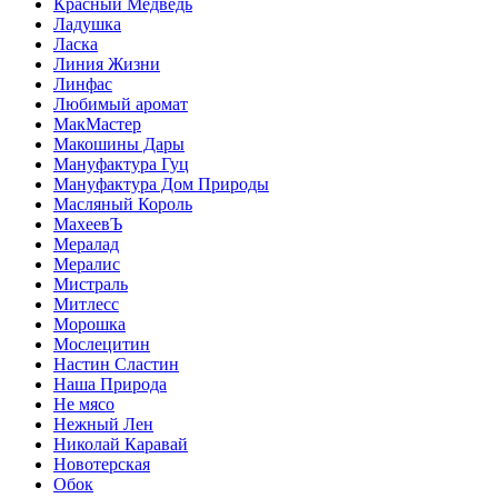
Красный Медведь
Ладушка
Ласка
Линия Жизни
Линфас
Любимый аромат
МакМастер
Макошины Дары
Мануфактура Гуц
Мануфактура Дом Природы
Масляный Король
МахеевЪ
Мералад
Мералис
Мистраль
Митлесс
Морошка
Мослецитин
Настин Сластин
Наша Природа
Не мясо
Нежный Лен
Николай Каравай
Новотерская
Обок