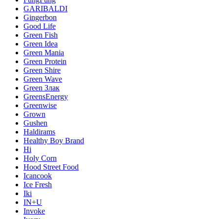
GARIBALDI
Gingerbon
Good Life
Green Fish
Green Idea
Green Mania
Green Protein
Green Shire
Green Wave
Green Злак
GreensEnergy
Greenwise
Grown
Gushen
Haldirams
Healthy Boy Brand
Hi
Holy Corn
Hood Street Food
Icancook
Ice Fresh
Iki
IN+U
Invoke