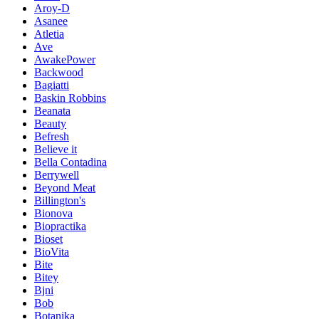
Aroy-D
Asanee
Atletia
Ave
AwakePower
Backwood
Bagiatti
Baskin Robbins
Beanata
Beauty
Befresh
Believe it
Bella Contadina
Berrywell
Beyond Meat
Billington's
Bionova
Biopractika
Bioset
BioVita
Bite
Bitey
Bjni
Bob
Botanika