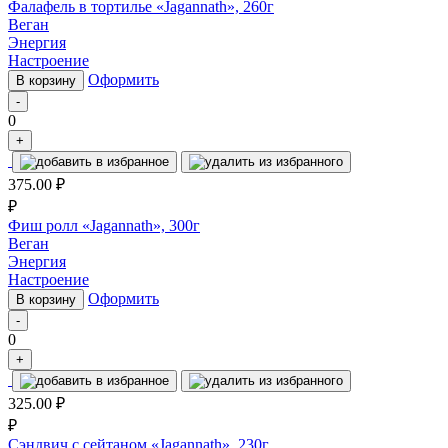
Фалафель в тортилье «Jagannath», 260г
Веган
Энергия
Настроение
Оформить
В корзину
-
0
+
375.00
₽
₽
Фиш ролл «Jagannath», 300г
Веган
Энергия
Настроение
Оформить
В корзину
-
0
+
325.00
₽
₽
Сэндвич с сейтаном «Jagannath», 230г