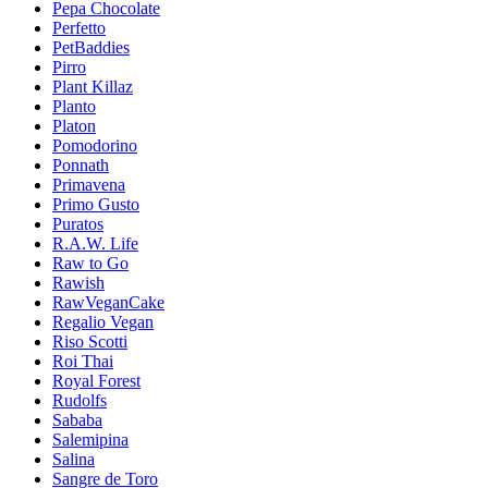
Pepa Chocolate
Perfetto
PetBaddies
Pirro
Plant Killaz
Planto
Platon
Pomodorino
Ponnath
Primavena
Primo Gusto
Puratos
R.A.W. Life
Raw to Go
Rawish
RawVeganCake
Regalio Vegan
Riso Scotti
Roi Thai
Royal Forest
Rudolfs
Sababa
Salemipina
Salina
Sangre de Toro