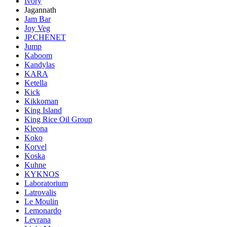
Ivory
Jagannath
Jam Bar
Joy Veg
JP.CHENET
Jump
Kaboom
Kandylas
KARA
Ketella
Kick
Kikkoman
King Island
King Rice Oil Group
Kleona
Koko
Korvel
Koska
Kuhne
KYKNOS
Laboratorium
Latrovalis
Le Moulin
Lemonardo
Levrana