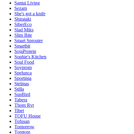
Santai Living
Sezam
She's got a knife
Shirataki
SiberEco
Slad Miks
Slim Bite
Smart Sprouter
Smartbit
SojaProtein
Sophie's Kitchen
Soul Food
Soyprom
Spelunca
Sportinia
Stelmas
Stilla
SunBird
Tabera
Thom Rvt
Tibet
TOFU House
Tofusan
Tomorrow
Tomtom