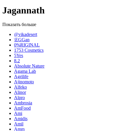
Jagannath
Показать больше
@vikadesert
\EGGan
0%RIGINAL
1753 Cosmetics
5Yes
8.2
Absolute Nature
Agama Lab
Agrilife
Ajinomoto
Alfeko
Alinor
Alpro
Ambrosia
AmFood
Ami
Amidis
Amil
Amm