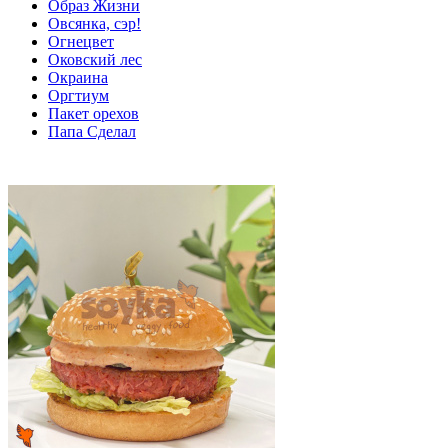
Образ Жизни
Овсянка, сэр!
Огнецвет
Оковский лес
Окраина
Оргтиум
Пакет орехов
Папа Сделал