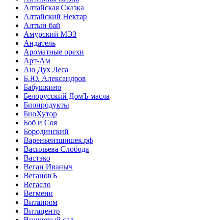
Алтайская Сказка
Алтайский Нектар
Алтын бай
Амурский МЭЗ
Андатель
Ароматные орехи
Арт-Ам
Аю Дух Леса
Б.Ю. Александров
Бабушкино
Белорусский ДомЪ масла
Биопродукты
БиоХутор
Боб и Соя
Бородинский
Вареньеизшишек.рф
Васильева Слобода
Вастэко
Веган Иваныч
ВегановЪ
Вегасло
Вегмени
Витапром
Витацентр
Вишневый сад