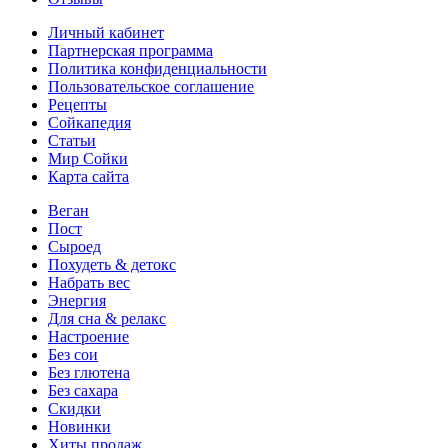
Личный кабинет
Партнерская программа
Политика конфиденциальности
Пользовательское соглашение
Рецепты
Сойкапедия
Статьи
Мир Сойки
Карта сайта
Веган
Пост
Сыроед
Похудеть & детокс
Набрать вес
Энергия
Для сна & релакс
Настроение
Без сои
Без глютена
Без сахара
Скидки
Новинки
Хиты продаж