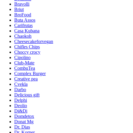
Bravolli
Briut
BroFood
Buta Assos
Carifrutas
Casa Kubana
Chaokoh
Cheesecakeforvegan
Chifles Chips
Choccy crocy
Cipolino
Club-Mate
CombuTea
Complex Burger
Creative pea
Cvekla
Darbo
Delicious gift
Delphi
Deolio
Di&Di
Domdetox
Donat Mg
Dr. Dias
Dr. Korner