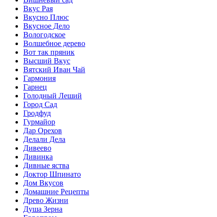
Вкус Рая
Вкусно Плюс
Вкусное Дело
Вологодское
Волшебное дерево
Вот так пряник
Высший Вкус
Вятский Иван Чай
Гармония
Гарнец
Голодный Леший
Город Сад
Гродфуд
Гурмайор
Дар Орехов
Делали Дела
Дивеево
Дивинка
Дивные яства
Доктор Шпинато
Дом Вкусов
Домашние Рецепты
Древо Жизни
Душа Зерна