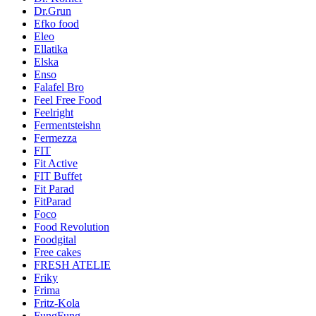
Dr.Grun
Efko food
Eleo
Ellatika
Elska
Enso
Falafel Bro
Feel Free Food
Feelright
Fermentsteishn
Fermezza
FIT
Fit Active
FIT Buffet
Fit Parad
FitParad
Foco
Food Revolution
Foodgital
Free cakes
FRESH ATELIE
Friky
Frima
Fritz-Kola
FungFung