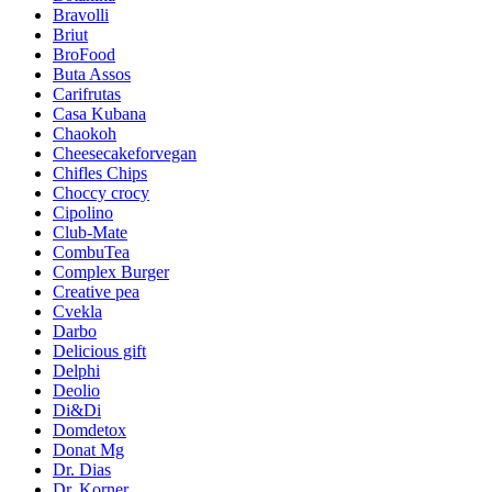
Bravolli
Briut
BroFood
Buta Assos
Carifrutas
Casa Kubana
Chaokoh
Cheesecakeforvegan
Chifles Chips
Choccy crocy
Cipolino
Club-Mate
CombuTea
Complex Burger
Creative pea
Cvekla
Darbo
Delicious gift
Delphi
Deolio
Di&Di
Domdetox
Donat Mg
Dr. Dias
Dr. Korner