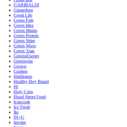
GARIBALDI
Gingerbon
Good Life
Green Fish
Green Idea
Green Mania
Green Protein
Green Shire
Green Wave
Green Злак
GreensEnergy
Greenwise
Grown
Gushen
Haldirams
Healthy Boy Brand
Hi
Holy Corn
Hood Street Food
Icancook
Ice Fresh
Iki
IN+U
Invoke