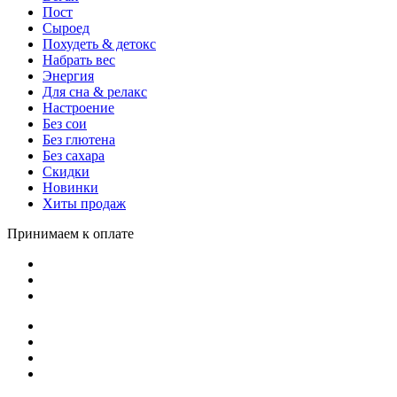
Пост
Сыроед
Похудеть & детокс
Набрать вес
Энергия
Для сна & релакс
Настроение
Без сои
Без глютена
Без сахара
Скидки
Новинки
Хиты продаж
Принимаем к оплате