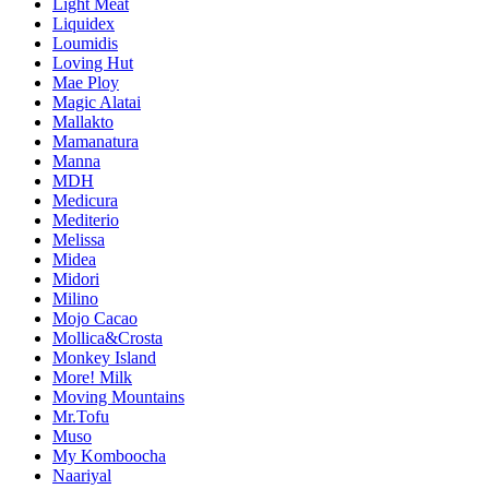
Light Meat
Liquidex
Loumidis
Loving Hut
Mae Ploy
Magic Alatai
Mallakto
Mamanatura
Manna
MDH
Medicura
Mediterio
Melissa
Midea
Midori
Milino
Mojo Cacao
Mollica&Crosta
Monkey Island
More! Milk
Moving Mountains
Mr.Tofu
Muso
My Komboocha
Naariyal