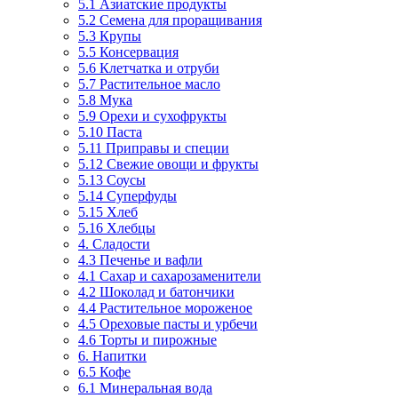
5.1 Азиатские продукты
5.2 Семена для проращивания
5.3 Крупы
5.5 Консервация
5.6 Клетчатка и отруби
5.7 Растительное масло
5.8 Мука
5.9 Орехи и сухофрукты
5.10 Паста
5.11 Приправы и специи
5.12 Свежие овощи и фрукты
5.13 Соусы
5.14 Суперфуды
5.15 Хлеб
5.16 Хлебцы
4. Сладости
4.3 Печенье и вафли
4.1 Сахар и сахарозаменители
4.2 Шоколад и батончики
4.4 Растительное мороженое
4.5 Ореховые пасты и урбечи
4.6 Торты и пирожные
6. Напитки
6.5 Кофе
6.1 Минеральная вода