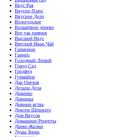
Вкус Рая
Вкусно Плюс
Вкусное Дело
Вологодское
Волшебное дерево
Вот так пряник
Высший Вкус
Вятский Иван Чай
Гармония
Гарнец
Голодный Леший
Город Сад
Гродфуд
Гурмайор
Дар Орехов
Делали Дела
Дивеево
Дивинка
Дивные яства
Доктор Шпинато
Дом Вкусов
Домашние Рецепты
Древо Жизни
Душа Зерна