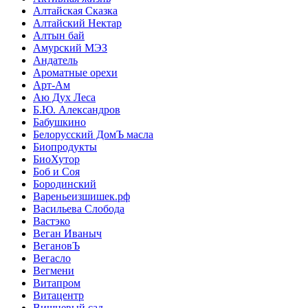
Алтайская Сказка
Алтайский Нектар
Алтын бай
Амурский МЭЗ
Андатель
Ароматные орехи
Арт-Ам
Аю Дух Леса
Б.Ю. Александров
Бабушкино
Белорусский ДомЪ масла
Биопродукты
БиоХутор
Боб и Соя
Бородинский
Вареньеизшишек.рф
Васильева Слобода
Вастэко
Веган Иваныч
ВегановЪ
Вегасло
Вегмени
Витапром
Витацентр
Вишневый сад