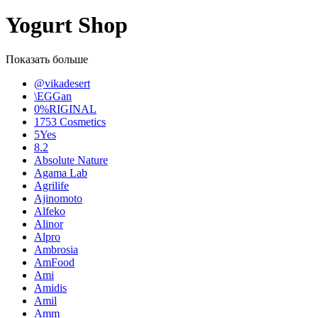
Yogurt Shop
Показать больше
@vikadesert
\EGGan
0%RIGINAL
1753 Cosmetics
5Yes
8.2
Absolute Nature
Agama Lab
Agrilife
Ajinomoto
Alfeko
Alinor
Alpro
Ambrosia
AmFood
Ami
Amidis
Amil
Amm