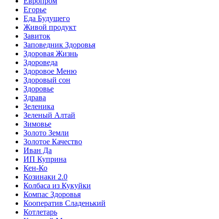
Европром
Егорье
Еда Будущего
Живой продукт
Завиток
Заповедник Здоровья
Здоровая Жизнь
Здороведа
Здоровое Меню
Здоровый сон
Здоровье
Здрава
Зеленика
Зеленый Алтай
Зимовье
Золото Земли
Золотое Качество
Иван Да
ИП Куприна
Кен-Ко
Козинаки 2.0
Колбаса из Кукуйки
Компас Здоровья
Кооператив Сладенький
Котлетарь