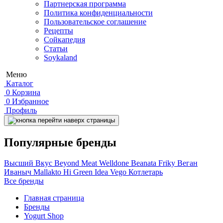
Партнерская программа
Политика конфиденциальности
Пользовательское соглашение
Рецепты
Сойкапедия
Статьи
Soykaland
Меню
Каталог
0
Корзина
0
Избранное
Профиль
Популярные бренды
Высший Вкус
Beyond Meat
Welldone
Beanata
Friky
Веган
Иваныч
Mallakto
Hi
Green Idea
Vego
Котлетарь
Все бренды
Главная страница
Бренды
Yogurt Shop