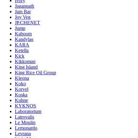
Ivory
Jagannath
Jam Bar
Joy Veg
JP.CHENET
Jump
Kaboom
Kandylas
KARA
Ketella
Kick
Kikkoman
King Island
King Rice Oil Group
Kleona
Koko
Korvel
Koska
Kuhne
KYKNOS
Laboratorium
Latrovalis
Le Moulin
Lemonardo
Levrana