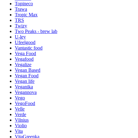
Topineco
Trawa
Tropic Max
TRS
Twizy
Two Peaks - brew lab
U-ley
Ufeelgood
Vantastic food
Vega Food
Vegafood
Vegalize
Vegan Based
Vegan Food
Vegan life
Veganika
Vegannova
Vego
VegoFood
Velle
Verde
Vilnius
Violio
Vita
VitaGreenka