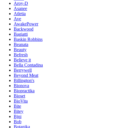
Aroy-D
Asanee
Atletia
Ave
AwakePower
Backwood
Bagiatti
Baskin Robbins
Beanata
Beauty
Befresh
Believe it
Bella Contadina
Berrywell
Beyond Meat
Billington's
Bionova
Biopractika
Bioset
BioVita
Bite
Bitey
Bjni
Bob
Botanika