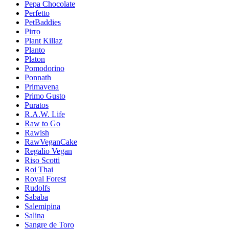
Pepa Chocolate
Perfetto
PetBaddies
Pirro
Plant Killaz
Planto
Platon
Pomodorino
Ponnath
Primavena
Primo Gusto
Puratos
R.A.W. Life
Raw to Go
Rawish
RawVeganCake
Regalio Vegan
Riso Scotti
Roi Thai
Royal Forest
Rudolfs
Sababa
Salemipina
Salina
Sangre de Toro