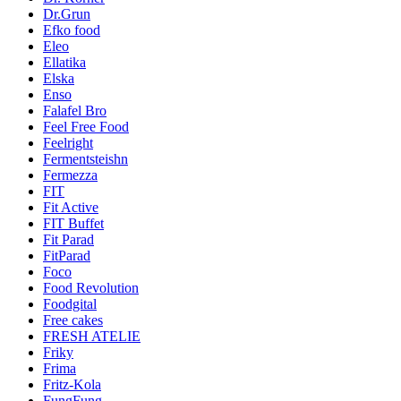
Dr.Grun
Efko food
Eleo
Ellatika
Elska
Enso
Falafel Bro
Feel Free Food
Feelright
Fermentsteishn
Fermezza
FIT
Fit Active
FIT Buffet
Fit Parad
FitParad
Foco
Food Revolution
Foodgital
Free cakes
FRESH ATELIE
Friky
Frima
Fritz-Kola
FungFung