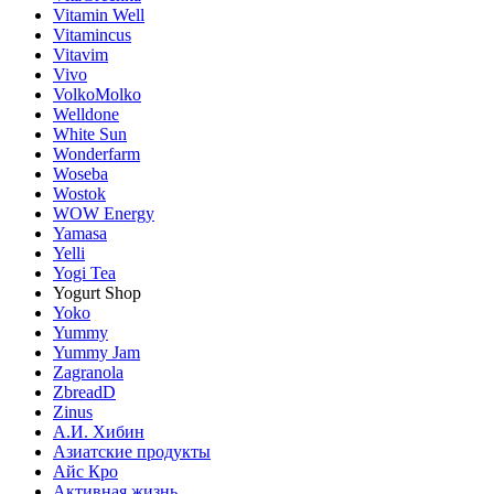
Vitamin Well
Vitamincus
Vitavim
Vivo
VolkoMolko
Welldone
White Sun
Wonderfarm
Woseba
Wostok
WOW Energy
Yamasa
Yelli
Yogi Tea
Yogurt Shop
Yoko
Yummy
Yummy Jam
Zagranola
ZbreadD
Zinus
А.И. Хибин
Азиатские продукты
Айс Кро
Активная жизнь