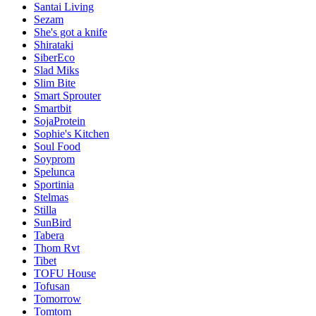
Santai Living
Sezam
She's got a knife
Shirataki
SiberEco
Slad Miks
Slim Bite
Smart Sprouter
Smartbit
SojaProtein
Sophie's Kitchen
Soul Food
Soyprom
Spelunca
Sportinia
Stelmas
Stilla
SunBird
Tabera
Thom Rvt
Tibet
TOFU House
Tofusan
Tomorrow
Tomtom