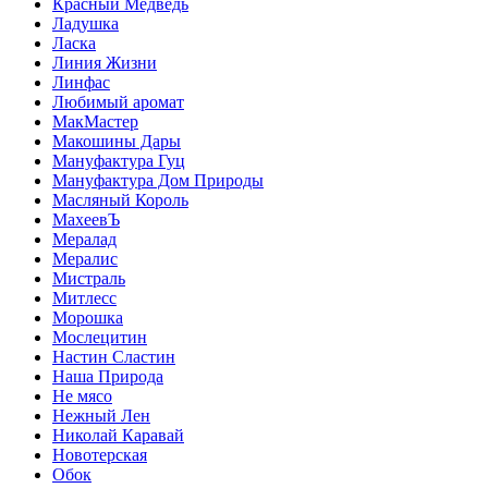
Красный Медведь
Ладушка
Ласка
Линия Жизни
Линфас
Любимый аромат
МакМастер
Макошины Дары
Мануфактура Гуц
Мануфактура Дом Природы
Масляный Король
МахеевЪ
Мералад
Мералис
Мистраль
Митлесс
Морошка
Мослецитин
Настин Сластин
Наша Природа
Не мясо
Нежный Лен
Николай Каравай
Новотерская
Обок