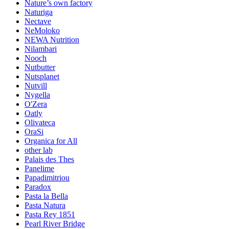
Nature’s own factory
Naturiga
Nectave
NeMoloko
NEWA Nutrition
Nilambari
Nooch
Nutbutter
Nutsplanet
Nutvill
Nygella
O'Zera
Oatly
Olivateca
OraSi
Organica for All
other lab
Palais des Thes
Panelime
Papadimitriou
Paradox
Pasta la Bella
Pasta Natura
Pasta Rey 1851
Pearl River Bridge