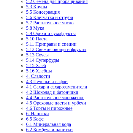
5.2 Семена для проращивания
5.3 Крупы
5.5 Консервация
5.6 Клетчатка и отруби
5.7 Растительное масло
5.8 Мука
5.9 Орехи и сухофрукты
5.10 Паста
5.11 Приправы и специи
5.12 Свежие овощи и фрукты
5.13 Соусы
5.14 Суперфуды
5.15 Хлеб
5.16 Хлебцы
4. Сладости
4.3 Печенье и вафли
4.1 Сахар и сахарозаменители
4.2 Шоколад и батончики
4.4 Растительное мороженое
4.5 Ореховые пасты и урбечи
4.6 Торты и пирожные
6. Напитки
6.5 Кофе
6.1 Минеральная вода
6.2 Комбуча и напитки