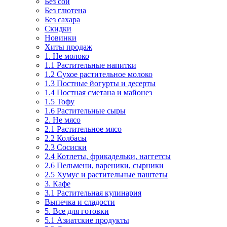
Без сои
Без глютена
Без сахара
Скидки
Новинки
Хиты продаж
1. Не молоко
1.1 Растительные напитки
1.2 Сухое растительное молоко
1.3 Постные йогурты и десерты
1.4 Постная сметана и майонез
1.5 Тофу
1.6 Растительные сыры
2. Не мясо
2.1 Растительное мясо
2.2 Колбасы
2.3 Сосиски
2.4 Котлеты, фрикадельки, наггетсы
2.6 Пельмени, вареники, сырники
2.5 Хумус и растительные паштеты
3. Кафе
3.1 Растительная кулинария
Выпечка и сладости
5. Все для готовки
5.1 Азиатские продукты