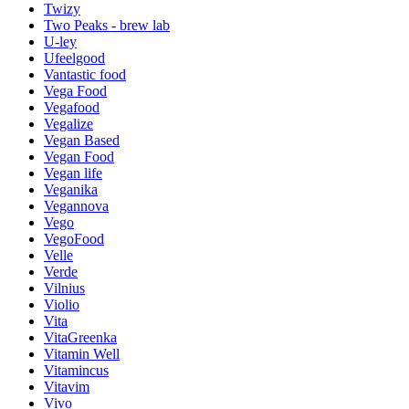
Twizy
Two Peaks - brew lab
U-ley
Ufeelgood
Vantastic food
Vega Food
Vegafood
Vegalize
Vegan Based
Vegan Food
Vegan life
Veganika
Vegannova
Vego
VegoFood
Velle
Verde
Vilnius
Violio
Vita
VitaGreenka
Vitamin Well
Vitamincus
Vitavim
Vivo