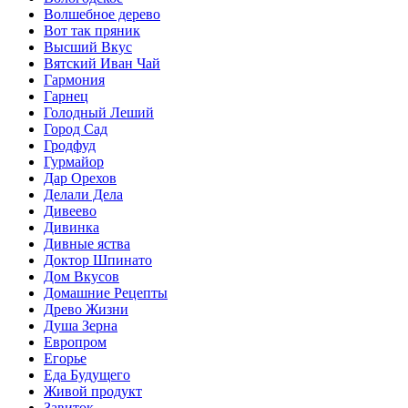
Волшебное дерево
Вот так пряник
Высший Вкус
Вятский Иван Чай
Гармония
Гарнец
Голодный Леший
Город Сад
Гродфуд
Гурмайор
Дар Орехов
Делали Дела
Дивеево
Дивинка
Дивные яства
Доктор Шпинато
Дом Вкусов
Домашние Рецепты
Древо Жизни
Душа Зерна
Европром
Егорье
Еда Будущего
Живой продукт
Завиток