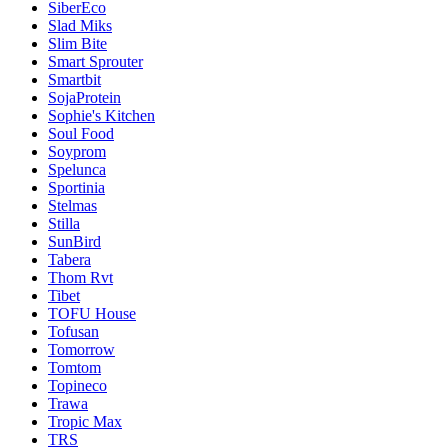
SiberEco
Slad Miks
Slim Bite
Smart Sprouter
Smartbit
SojaProtein
Sophie's Kitchen
Soul Food
Soyprom
Spelunca
Sportinia
Stelmas
Stilla
SunBird
Tabera
Thom Rvt
Tibet
TOFU House
Tofusan
Tomorrow
Tomtom
Topineco
Trawa
Tropic Max
TRS