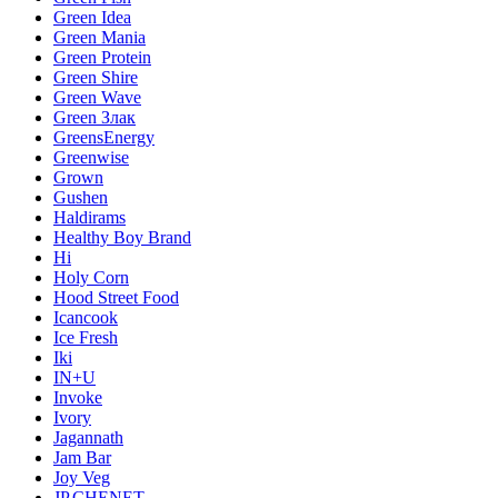
Green Idea
Green Mania
Green Protein
Green Shire
Green Wave
Green Злак
GreensEnergy
Greenwise
Grown
Gushen
Haldirams
Healthy Boy Brand
Hi
Holy Corn
Hood Street Food
Icancook
Ice Fresh
Iki
IN+U
Invoke
Ivory
Jagannath
Jam Bar
Joy Veg
JP.CHENET