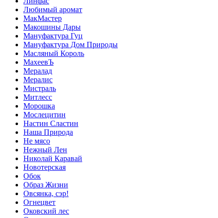
Линфас
Любимый аромат
МакМастер
Макошины Дары
Мануфактура Гуц
Мануфактура Дом Природы
Масляный Король
МахеевЪ
Мералад
Мералис
Мистраль
Митлесс
Морошка
Мослецитин
Настин Сластин
Наша Природа
Не мясо
Нежный Лен
Николай Каравай
Новотерская
Обок
Образ Жизни
Овсянка, сэр!
Огнецвет
Оковский лес