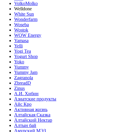
VolkoMolko
Welldone
White Sun
Wonderfarm
Woseba
Wostok
WOW Energy
Yamasa
Yelli
Yogi Tea
Yogurt Shop
Yoko
Yummy
Yummy Jam
Zagranola
ZbreadD
Zinus
А.И. Хибин
Азиатские продукты
Айс Кро
Активная жизнь
Алтайская Сказка
Алтайский Нектар
Алтын бай
Амурский МЭЗ