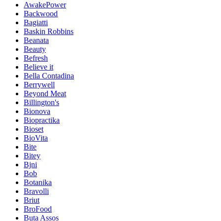
AwakePower
Backwood
Bagiatti
Baskin Robbins
Beanata
Beauty
Befresh
Believe it
Bella Contadina
Berrywell
Beyond Meat
Billington's
Bionova
Biopractika
Bioset
BioVita
Bite
Bitey
Bjni
Bob
Botanika
Bravolli
Briut
BroFood
Buta Assos