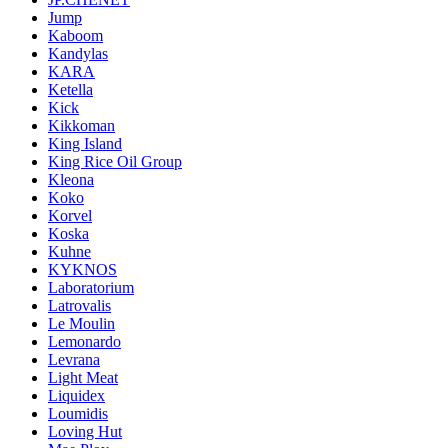
Jump
Kaboom
Kandylas
KARA
Ketella
Kick
Kikkoman
King Island
King Rice Oil Group
Kleona
Koko
Korvel
Koska
Kuhne
KYKNOS
Laboratorium
Latrovalis
Le Moulin
Lemonardo
Levrana
Light Meat
Liquidex
Loumidis
Loving Hut