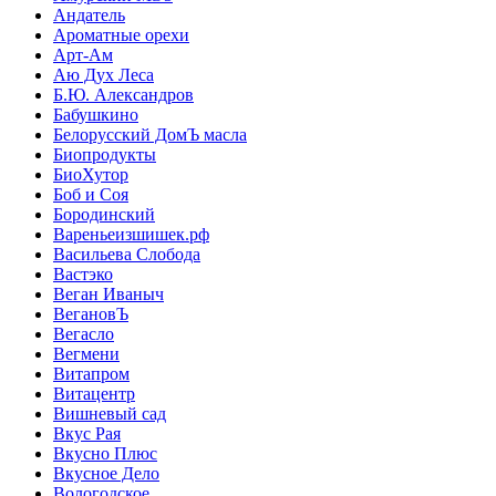
Андатель
Ароматные орехи
Арт-Ам
Аю Дух Леса
Б.Ю. Александров
Бабушкино
Белорусский ДомЪ масла
Биопродукты
БиоХутор
Боб и Соя
Бородинский
Вареньеизшишек.рф
Васильева Слобода
Вастэко
Веган Иваныч
ВегановЪ
Вегасло
Вегмени
Витапром
Витацентр
Вишневый сад
Вкус Рая
Вкусно Плюс
Вкусное Дело
Вологодское