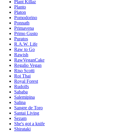
Plant Killaz
Planto
Platon
Pomodorino
Ponnath
Primavena
Primo Gusto
Puratos
R.A.W. Life
Raw to Go
Rawish
RawVeganCake
Regalio Vegan
Riso Scotti
Roi Thai
Royal Forest
Rudolfs
Sababa
Salemipina
Salina
Sangre de Toro
Santai Living
Sezam
She's got a knife
Shirataki