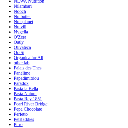
NEWA Nutrition
Nilambari
Nooch
Nutbutter
Nutsplanet
Nutvill
Nygella
O'Zera
Oatly
Olivateca
OraSi
Organica for All
other lab
Palais des Thes
Panelime
Papadimitriou
Paradox
Pasta la Bella
Pasta Natura
Pasta Rey 1851
Pearl River Bridge
Pepa Chocolate
Perfetto
PetBaddies
Pirro