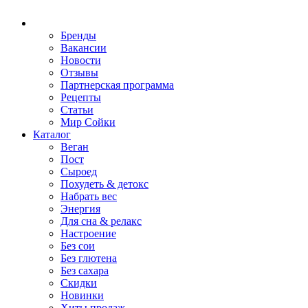
Бренды
Вакансии
Новости
Отзывы
Партнерская программа
Рецепты
Статьи
Мир Сойки
Каталог
Веган
Пост
Сыроед
Похудеть & детокс
Набрать вес
Энергия
Для сна & релакс
Настроение
Без сои
Без глютена
Без сахара
Скидки
Новинки
Хиты продаж