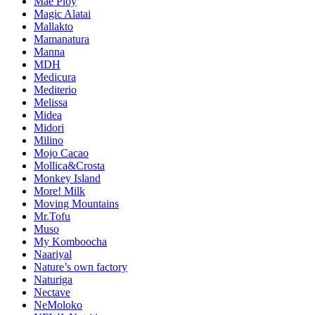
Mae Ploy
Magic Alatai
Mallakto
Mamanatura
Manna
MDH
Medicura
Mediterio
Melissa
Midea
Midori
Milino
Mojo Cacao
Mollica&Crosta
Monkey Island
More! Milk
Moving Mountains
Mr.Tofu
Muso
My Komboocha
Naariyal
Nature’s own factory
Naturiga
Nectave
NeMoloko