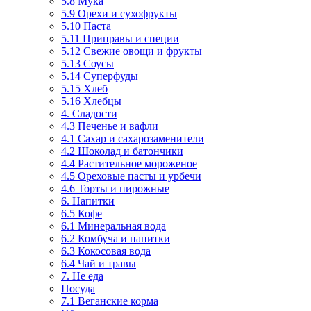
5.8 Мука
5.9 Орехи и сухофрукты
5.10 Паста
5.11 Приправы и специи
5.12 Свежие овощи и фрукты
5.13 Соусы
5.14 Суперфуды
5.15 Хлеб
5.16 Хлебцы
4. Сладости
4.3 Печенье и вафли
4.1 Сахар и сахарозаменители
4.2 Шоколад и батончики
4.4 Растительное мороженое
4.5 Ореховые пасты и урбечи
4.6 Торты и пирожные
6. Напитки
6.5 Кофе
6.1 Минеральная вода
6.2 Комбуча и напитки
6.3 Кокосовая вода
6.4 Чай и травы
7. Не еда
Посуда
7.1 Веганские корма