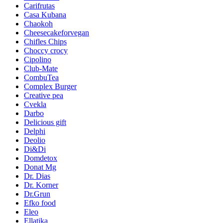
Carifrutas
Casa Kubana
Chaokoh
Cheesecakeforvegan
Chifles Chips
Choccy crocy
Cipolino
Club-Mate
CombuTea
Complex Burger
Creative pea
Cvekla
Darbo
Delicious gift
Delphi
Deolio
Di&Di
Domdetox
Donat Mg
Dr. Dias
Dr. Korner
Dr.Grun
Efko food
Eleo
Ellatika