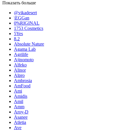
Показать больше
@vikadesert
\EGGan
0%RIGINAL
1753 Cosmetics
5Yes
8.2
Absolute Nature
Agama Lab
Agrilife
Ajinomoto
Alfeko
Alinor
Alpro
Ambrosia
AmFood
Ami
Amidis
Amil
Amm
Aroy-D
Asanee
Atletia
Ave