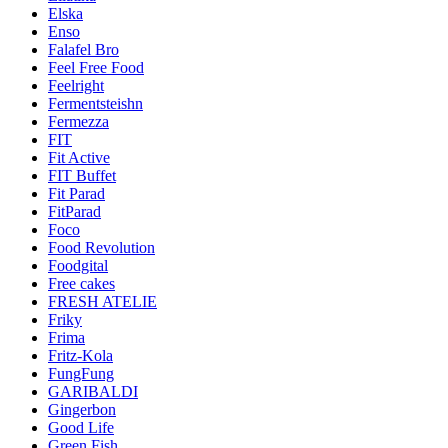
Elska
Enso
Falafel Bro
Feel Free Food
Feelright
Fermentsteishn
Fermezza
FIT
Fit Active
FIT Buffet
Fit Parad
FitParad
Foco
Food Revolution
Foodgital
Free cakes
FRESH ATELIE
Friky
Frima
Fritz-Kola
FungFung
GARIBALDI
Gingerbon
Good Life
Green Fish