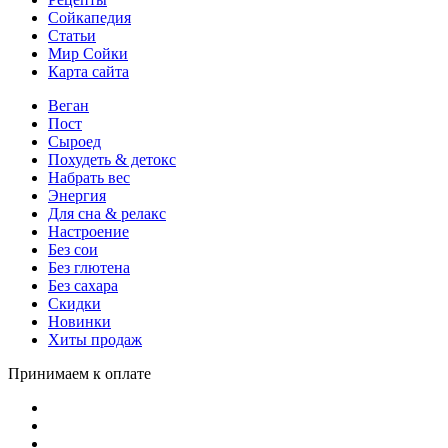
Сойкапедия
Статьи
Мир Сойки
Карта сайта
Веган
Пост
Сыроед
Похудеть & детокс
Набрать вес
Энергия
Для сна & релакс
Настроение
Без сои
Без глютена
Без сахара
Скидки
Новинки
Хиты продаж
Принимаем к оплате