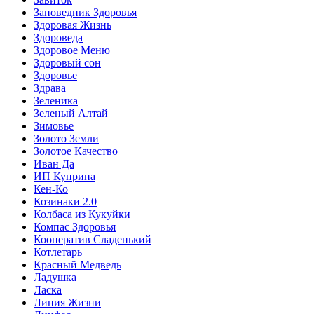
Заповедник Здоровья
Здоровая Жизнь
Здороведа
Здоровое Меню
Здоровый сон
Здоровье
Здрава
Зеленика
Зеленый Алтай
Зимовье
Золото Земли
Золотое Качество
Иван Да
ИП Куприна
Кен-Ко
Козинаки 2.0
Колбаса из Кукуйки
Компас Здоровья
Кооператив Сладенький
Котлетарь
Красный Медведь
Ладушка
Ласка
Линия Жизни