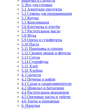
Выпечка и сладости
5. Все для готовки
5.1 Азиатские продукты
5.2 Семена для проращивания
5.3 Крупы
5.5 Консервация
5.6 Клетчатка и отруби
5.7 Растительное масло
5.8 Мука
5.9 Орехи и сухофрукты
5.10 Паста
5.11 Приправы и специи
5.12 Свежие овощи и фрукты
5.13 Соусы
5.14 Суперфуды
5.15 Хлеб
5.16 Хлебцы
4. Сладости
4.3 Печенье и вафли
4.1 Сахар и сахарозаменители
4.2 Шоколад и батончики
4.4 Растительное мороженое
4.5 Ореховые пасты и урбечи
4.6 Торты и пирожные
6. Напитки