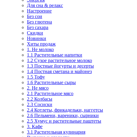
Для сна & релакс
Настроение
Без сои
Без глютена
Без сахара
Скидки
Новинки
Хиты продаж
1. Не молоко
1.1 Растительные напитки
1.2 Сухое растительное молоко
1.3 Постные йогурты и десерты
1.4 Постная сметана и майонез
1.5 Тофу
1.6 Растительные сыры
2. Не мясо
2.1 Растительное мясо
2.2 Колбасы
2.3 Сосиски
2.4 Котлеты, фрикадельки, наггетсы
2.6 Пельмени, вареники, сырники
2.5 Хумус и растительные паштеты
3. Кафе
3.1 Растительная кулинария